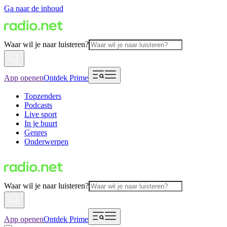
Ga naar de inhoud
Waar wil je naar luisteren?
App openen
Ontdek Prime
Topzenders
Podcasts
Live sport
In je buurt
Genres
Onderwerpen
Waar wil je naar luisteren?
App openen
Ontdek Prime