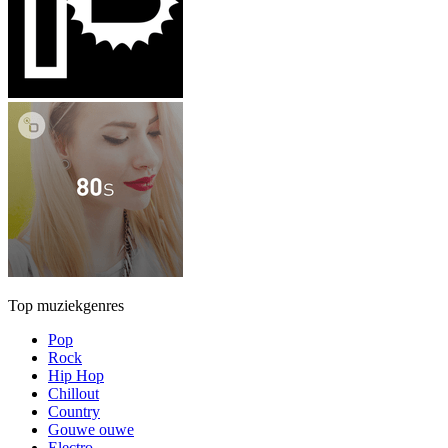
Top muziekgenres
Pop
Rock
Hip Hop
Chillout
Country
Gouwe ouwe
Electro