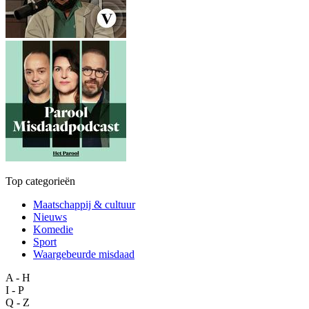
Top categorieën
Maatschappij & cultuur
Nieuws
Komedie
Sport
Waargebeurde misdaad
A - H
I - P
Q - Z