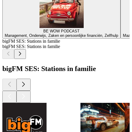
BE WOW PODCAST
Management, Onderwijs, Zaken en persoonlijke financiën, Zelfhulp
Maats
bigFM SES: Stations in familie
bigFM SES: Stations in familie
bigFM SES: Stations in familie