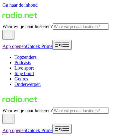
Ga naar de inhoud
Waar wil je naar luisteren?
App openen
Ontdek Prime
Topzenders
Podcasts
Live sport
In je buurt
Genres
Onderwerpen
Waar wil je naar luisteren?
App openen
Ontdek Prime