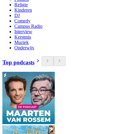
Religie
Kinderen
DJ
Comedy
Campus Radio
Interview
Kerstmis
Muziek
Onderwijs
Top podcasts