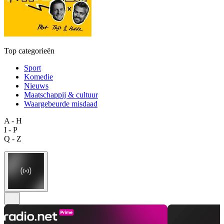
Top categorieën
Sport
Komedie
Nieuws
Maatschappij & cultuur
Waargebeurde misdaad
A - H
I - P
Q - Z