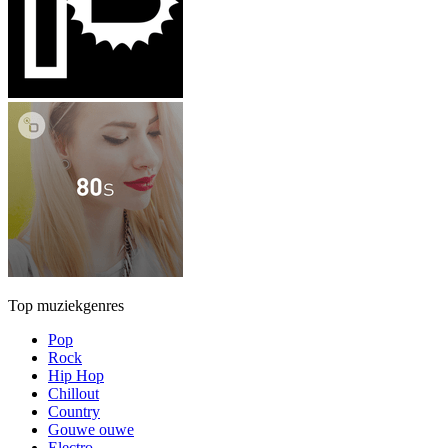
Top muziekgenres
Pop
Rock
Hip Hop
Chillout
Country
Gouwe ouwe
Electro