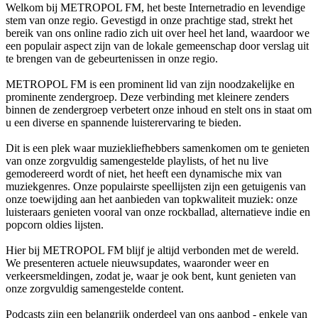
Welkom bij METROPOL FM, het beste Internetradio en levendige
stem van onze regio. Gevestigd in onze prachtige stad, strekt het
bereik van ons online radio zich uit over heel het land, waardoor we
een populair aspect zijn van de lokale gemeenschap door verslag uit
te brengen van de gebeurtenissen in onze regio.
METROPOL FM is een prominent lid van zijn noodzakelijke en
prominente zendergroep. Deze verbinding met kleinere zenders
binnen de zendergroep verbetert onze inhoud en stelt ons in staat om
u een diverse en spannende luisterervaring te bieden.
Dit is een plek waar muziekliefhebbers samenkomen om te genieten
van onze zorgvuldig samengestelde playlists, of het nu live
gemodereerd wordt of niet, het heeft een dynamische mix van
muziekgenres. Onze populairste speellijsten zijn een getuigenis van
onze toewijding aan het aanbieden van topkwaliteit muziek: onze
luisteraars genieten vooral van onze rockballad, alternatieve indie en
popcorn oldies lijsten.
Hier bij METROPOL FM blijf je altijd verbonden met de wereld.
We presenteren actuele nieuwsupdates, waaronder weer en
verkeersmeldingen, zodat je, waar je ook bent, kunt genieten van
onze zorgvuldig samengestelde content.
Podcasts zijn een belangrijk onderdeel van ons aanbod - enkele van