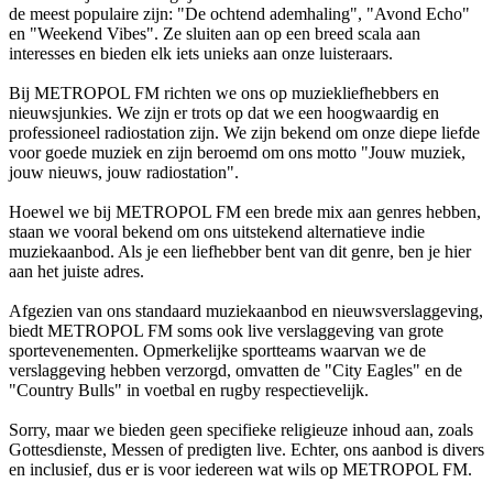
de meest populaire zijn: "De ochtend ademhaling", "Avond Echo"
en "Weekend Vibes". Ze sluiten aan op een breed scala aan
interesses en bieden elk iets unieks aan onze luisteraars.
Bij METROPOL FM richten we ons op muziekliefhebbers en
nieuwsjunkies. We zijn er trots op dat we een hoogwaardig en
professioneel radiostation zijn. We zijn bekend om onze diepe liefde
voor goede muziek en zijn beroemd om ons motto "Jouw muziek,
jouw nieuws, jouw radiostation".
Hoewel we bij METROPOL FM een brede mix aan genres hebben,
staan we vooral bekend om ons uitstekend alternatieve indie
muziekaanbod. Als je een liefhebber bent van dit genre, ben je hier
aan het juiste adres.
Afgezien van ons standaard muziekaanbod en nieuwsverslaggeving,
biedt METROPOL FM soms ook live verslaggeving van grote
sportevenementen. Opmerkelijke sportteams waarvan we de
verslaggeving hebben verzorgd, omvatten de "City Eagles" en de
"Country Bulls" in voetbal en rugby respectievelijk.
Sorry, maar we bieden geen specifieke religieuze inhoud aan, zoals
Gottesdienste, Messen of predigten live. Echter, ons aanbod is divers
en inclusief, dus er is voor iedereen wat wils op METROPOL FM.