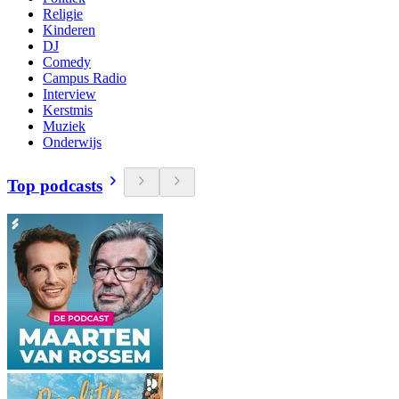
Religie
Kinderen
DJ
Comedy
Campus Radio
Interview
Kerstmis
Muziek
Onderwijs
Top podcasts