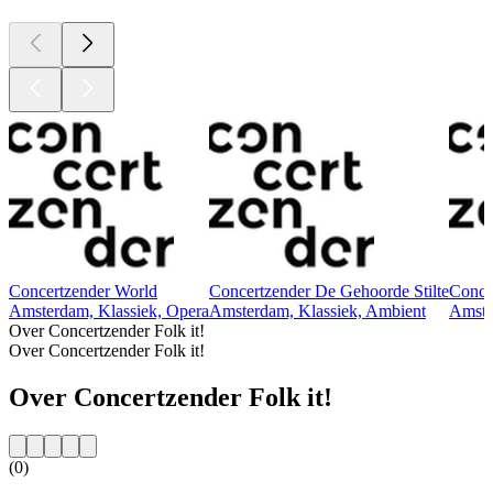
Concertzender World
Concertzender De Gehoorde Stilte
Conce
Amsterdam, Klassiek, Opera
Amsterdam, Klassiek, Ambient
Amste
Over Concertzender Folk it!
Over Concertzender Folk it!
Over Concertzender Folk it!
(0)