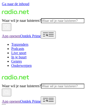
Ga naar de inhoud
Waar wil je naar luisteren?
App openen
Ontdek Prime
Topzenders
Podcasts
Live sport
In je buurt
Genres
Onderwerpen
Waar wil je naar luisteren?
App openen
Ontdek Prime