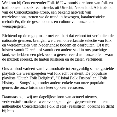
Welkom bij Concertzender Folk it! Uw onmisbare bron van folk en
traditionele muziek rechtstreeks uit Utrecht, Nederland. Als trots lid
van de Concertzender-groep, een bekend netwerk van
muziekstations, zetten we de trend in bewogen, karakteristieke
melodieën, die de geschiedenis en cultuur van onze natie
weerspiegelen.
Richtend op de regio, maar met een hart dat echoot tot ver buiten de
nationale grenzen, brengen we u een onverkruiste selectie van folk
en wereldmuziek van Nederlandse bodem en daarbuiten. Of u nu
luistert vanuit Utrecht of vanuit een andere stad in ons prachtige
land, we hebben een plek voor u gereserveerd aan onze tafel - waar
de muziek spreekt, de harten luisteren en de zielen verbinden!
Ons aanbod varieert van live-modratie tot zorgvuldig samengestelde
playlists die weerspiegelen wat folk echt betekent. De populaire
playlists "Dutch Folk Delights", "Global Folk Fusion" en "Folk
History in Songs" zijn onder andere enkele van onze populaire
genres die onze luisteraars keer op keer verrassen.
Daarnaast zijn wij uw dagelijkse bron van actueel nieuws,
verkeersinformatie en weersvoorspellingen, gepresenteerd in een
authentieke Concertzender Folk it! stijl - realistisch, oprecht en dicht
bij huis.