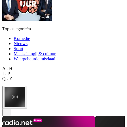
Top categorieën
Komedie
Nieuws
Sport
Maatschappij & cultuur
Waargebeurde misdaad
A - H
I - P
Q - Z