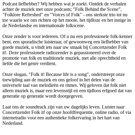
Podcast liefhebber? Wij hebben wat je zoekt. Ontdek de verhalen
achter de muziek met onze podcasts; "Folk Behind the Scene",
"Folklore Refreshed" en "Voices of Folk" - ons sterkste trio tot nu
toe waarin we ons richten op het mooie, het tijdloze en het innige in
de Nederlandse en internationale folkscene.
Onze zender is voor iedereen. Of u nu een professionele folk-kenner
bent, een sporadische luisteraar, of gewoonweg een liefhebber van
goede muziek, u vindt iets naar uw smaak bij Concertzender Folk
it!. Deze professionele radiozender is gepassioneerd over de
promotie van folk en traditionele muziek, met alle oprechtheid en
liefde die het genre verdient.
Onze slogan, "Folk it! Because life is a song", onderstreept onze
toewijding aan de muziek en ons geloof in het delen van de
universele taal van melodieën en ritmes. Wij geloven dat folk niet
alleen muziek is, maar een levensstijl en een tijdloos erfgoed dat van
generatie op generatie wordt doorgegeven.
Laat ons de soundtrack zijn van uw dagelijks leven. Luister naar
Concertzender Folk it! op onze hoofdfrequentie, online radio, of via
internetradio voor een authentieke folkervaring in het hart van
Nederland.
De website van het radiostation