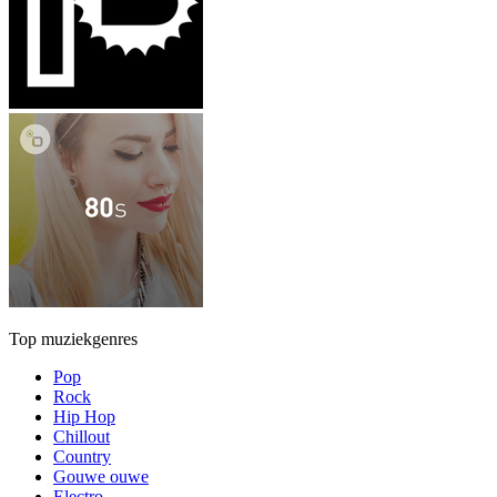
Top muziekgenres
Pop
Rock
Hip Hop
Chillout
Country
Gouwe ouwe
Electro