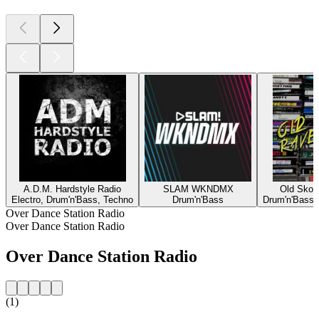
A.D.M. Hardstyle Radio
SLAM WKNDMX
Old Skoo
Electro, Drum'n'Bass, Techno
Drum'n'Bass
Drum'n'Bass,
Over Dance Station Radio
Over Dance Station Radio
Over Dance Station Radio
(1)