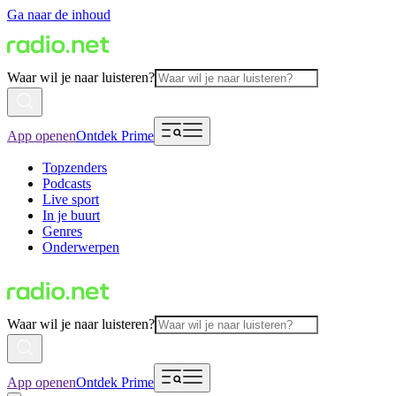
Ga naar de inhoud
Waar wil je naar luisteren?
App openen
Ontdek Prime
Topzenders
Podcasts
Live sport
In je buurt
Genres
Onderwerpen
Waar wil je naar luisteren?
App openen
Ontdek Prime