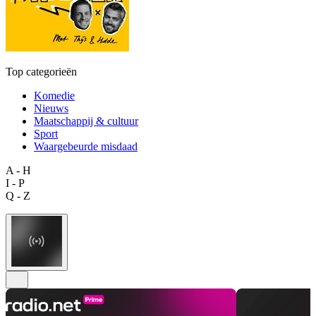
Top categorieën
Komedie
Nieuws
Maatschappij & cultuur
Sport
Waargebeurde misdaad
A - H
I - P
Q - Z