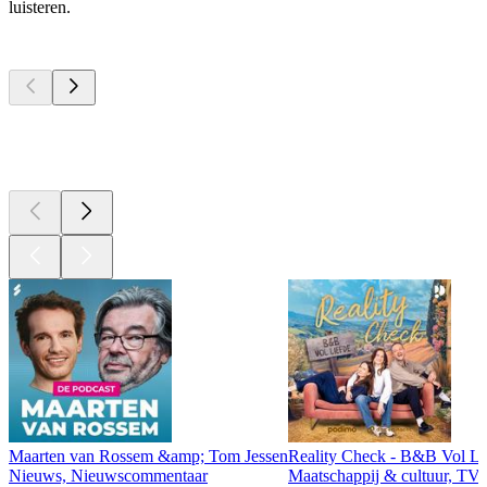
luisteren.
Top
podcasts
Top
podcasts
Top
podcasts
Maarten van Rossem &amp; Tom Jessen
Reality Check - B&B Vol Li
Nieuws, Nieuwscommentaar
Maatschappij & cultuur, TV 