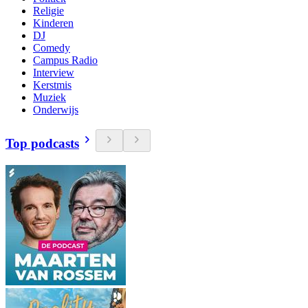
Religie
Kinderen
DJ
Comedy
Campus Radio
Interview
Kerstmis
Muziek
Onderwijs
Top podcasts