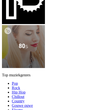
Top muziekgenres
Pop
Rock
Hip Hop
Chillout
Country
Gouwe ouwe
Electro