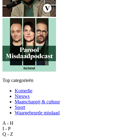
Top categorieën
Komedie
Nieuws
Maatschappij & cultuur
Sport
Waargebeurde misdaad
A - H
I - P
Q - Z