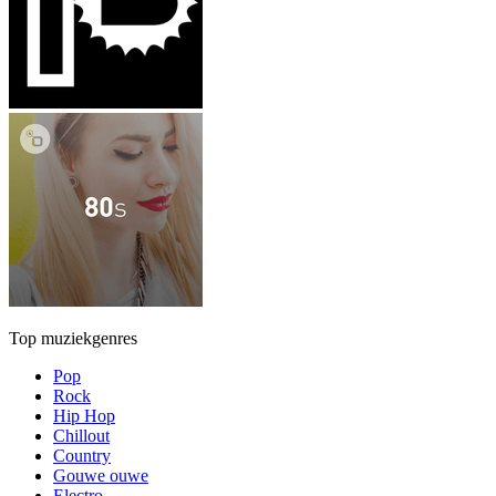
Top muziekgenres
Pop
Rock
Hip Hop
Chillout
Country
Gouwe ouwe
Electro