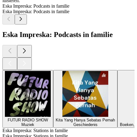
luisteren.
Eska Impreska: Podcasts in familie
Eska Impreska: Podcasts in familie
Eska Impreska: Podcasts in familie
FUTUR RADIO SHOW
Kita Yang Hanya Sebatas Pernah
Muziek
Geschiedenis
Boeken, C
Eska Impreska: Stations in familie
Eska Impreska: Stations in familie