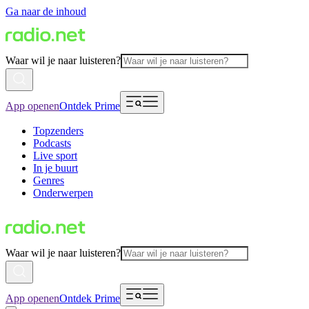
Ga naar de inhoud
Waar wil je naar luisteren?
App openen
Ontdek Prime
Topzenders
Podcasts
Live sport
In je buurt
Genres
Onderwerpen
Waar wil je naar luisteren?
App openen
Ontdek Prime