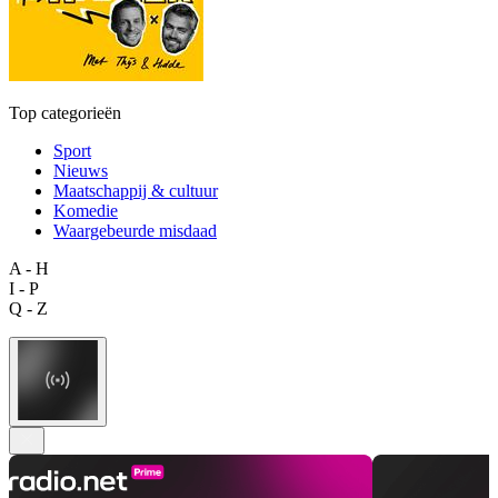
Top categorieën
Sport
Nieuws
Maatschappij & cultuur
Komedie
Waargebeurde misdaad
A - H
I - P
Q - Z