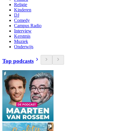
Religie
Kinderen
DJ
Comedy
Campus Radio
Interview
Kerstmis
Muziek
Onderwijs
Top podcasts