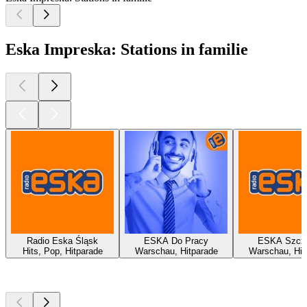
Eska Impreska: Stations in familie
Radio Eska Śląsk
ESKA Do Pracy
ESKA Szcz
Hits, Pop, Hitparade
Warschau, Hitparade
Warschau, Hit
Top
podcasts
Top
podcasts