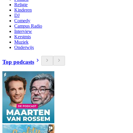
Religie
Kinderen
DJ
Comedy
Campus Radio
Interview
Kerstmis
Muziek
Onderwijs
Top podcasts