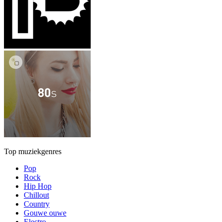
Top muziekgenres
Pop
Rock
Hip Hop
Chillout
Country
Gouwe ouwe
Electro