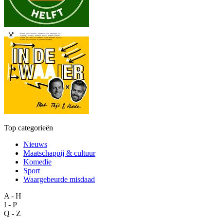
Top categorieën
Nieuws
Maatschappij & cultuur
Komedie
Sport
Waargebeurde misdaad
A - H
I - P
Q - Z