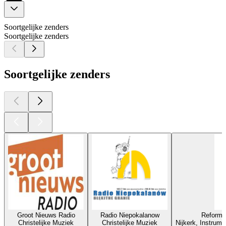
Soortgelijke zenders
Soortgelijke zenders
Soortgelijke zenders
Groot Nieuws Radio
Radio Niepokalanow
Reforma
Christelijke Muziek
Christelijke Muziek
Nijkerk, Instrume