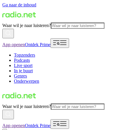
Ga naar de inhoud
Waar wil je naar luisteren?
App openen
Ontdek Prime
Topzenders
Podcasts
Live sport
In je buurt
Genres
Onderwerpen
Waar wil je naar luisteren?
App openen
Ontdek Prime