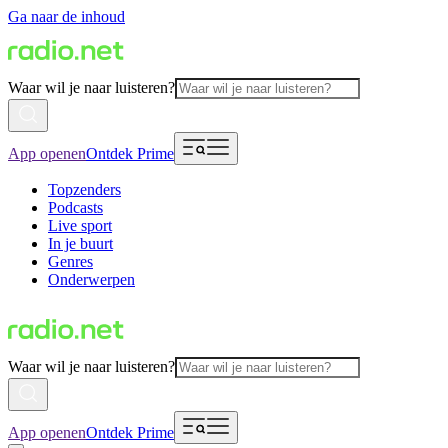
Ga naar de inhoud
Waar wil je naar luisteren?
App openen
Ontdek Prime
Topzenders
Podcasts
Live sport
In je buurt
Genres
Onderwerpen
Waar wil je naar luisteren?
App openen
Ontdek Prime