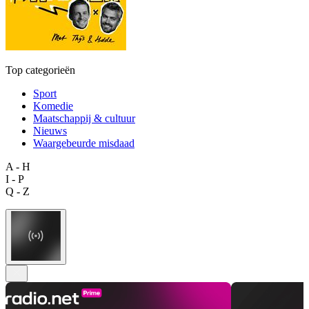
Top categorieën
Sport
Komedie
Maatschappij & cultuur
Nieuws
Waargebeurde misdaad
A - H
I - P
Q - Z