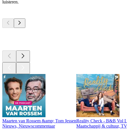
luisteren.
Top
podcasts
Top
podcasts
Top
podcasts
Maarten van Rossem &amp; Tom Jessen
Reality Check - B&B Vol Li
Nieuws, Nieuwscommentaar
Maatschappij & cultuur, TV 