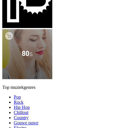
Top muziekgenres
Pop
Rock
Hip Hop
Chillout
Country
Gouwe ouwe
Electro