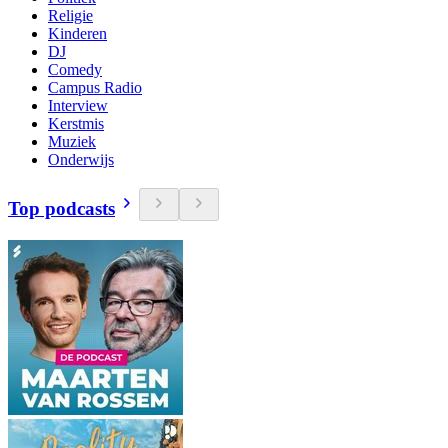
Religie
Kinderen
DJ
Comedy
Campus Radio
Interview
Kerstmis
Muziek
Onderwijs
Top podcasts