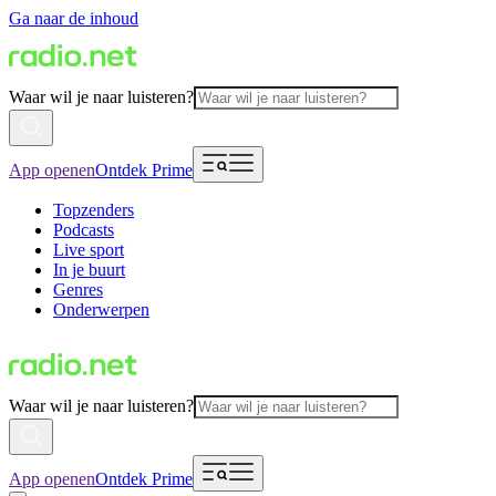
Ga naar de inhoud
Waar wil je naar luisteren?
App openen
Ontdek Prime
Topzenders
Podcasts
Live sport
In je buurt
Genres
Onderwerpen
Waar wil je naar luisteren?
App openen
Ontdek Prime