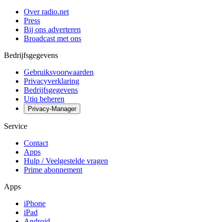
Over radio.net
Press
Bij ons adverteren
Broadcast met ons
Bedrijfsgegevens
Gebruiksvoorwaarden
Privacyverklaring
Bedrijfsgegevens
Utiq beheren
Privacy-Manager
Service
Contact
Apps
Hulp / Veelgestelde vragen
Prime abonnement
Apps
iPhone
iPad
Android