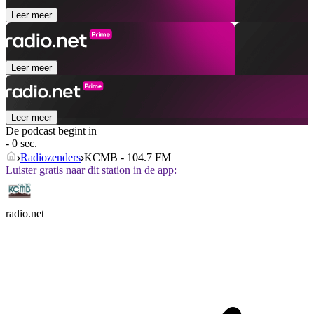
Leer meer
Leer meer
Leer meer
De podcast begint in
- 0 sec.
Radiozenders
KCMB - 104.7 FM
Luister gratis naar dit station in de app:
radio.net