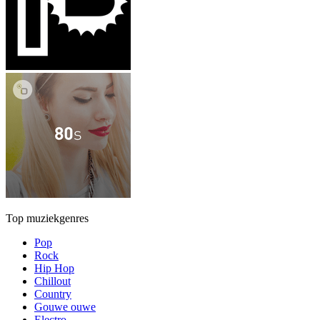
Top muziekgenres
Pop
Rock
Hip Hop
Chillout
Country
Gouwe ouwe
Electro