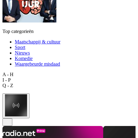
Top categorieën
Maatschappij & cultuur
Sport
Nieuws
Komedie
Waargebeurde misdaad
A - H
I - P
Q - Z