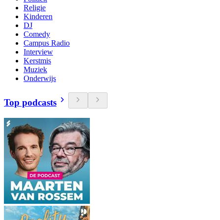
Religie
Kinderen
DJ
Comedy
Campus Radio
Interview
Kerstmis
Muziek
Onderwijs
Top podcasts