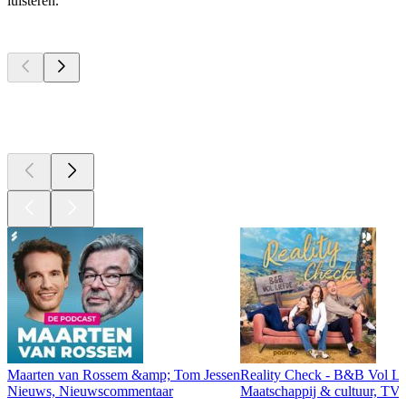
luisteren.
Top
podcasts
Top
podcasts
Top
podcasts
Maarten van Rossem &amp; Tom Jessen
Reality Check - B&B Vol Li
Nieuws, Nieuwscommentaar
Maatschappij & cultuur, TV 