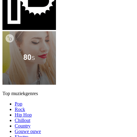
Top muziekgenres
Pop
Rock
Hip Hop
Chillout
Country
Gouwe ouwe
Electro