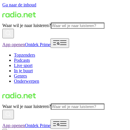
Ga naar de inhoud
Waar wil je naar luisteren?
App openen
Ontdek Prime
Topzenders
Podcasts
Live sport
In je buurt
Genres
Onderwerpen
Waar wil je naar luisteren?
App openen
Ontdek Prime