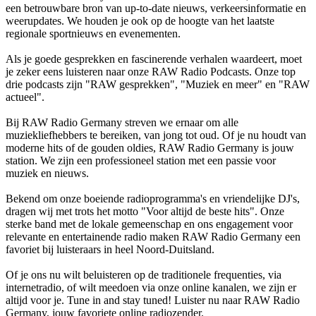
een betrouwbare bron van up-to-date nieuws, verkeersinformatie en
weerupdates. We houden je ook op de hoogte van het laatste
regionale sportnieuws en evenementen.
Als je goede gesprekken en fascinerende verhalen waardeert, moet
je zeker eens luisteren naar onze RAW Radio Podcasts. Onze top
drie podcasts zijn "RAW gesprekken", "Muziek en meer" en "RAW
actueel".
Bij RAW Radio Germany streven we ernaar om alle
muziekliefhebbers te bereiken, van jong tot oud. Of je nu houdt van
moderne hits of de gouden oldies, RAW Radio Germany is jouw
station. We zijn een professioneel station met een passie voor
muziek en nieuws.
Bekend om onze boeiende radioprogramma's en vriendelijke DJ's,
dragen wij met trots het motto "Voor altijd de beste hits". Onze
sterke band met de lokale gemeenschap en ons engagement voor
relevante en entertainende radio maken RAW Radio Germany een
favoriet bij luisteraars in heel Noord-Duitsland.
Of je ons nu wilt beluisteren op de traditionele frequenties, via
internetradio, of wilt meedoen via onze online kanalen, we zijn er
altijd voor je. Tune in and stay tuned! Luister nu naar RAW Radio
Germany, jouw favoriete online radiozender.