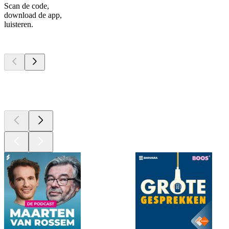
Scan de code,
download de app,
luisteren.
Top
podcasts
Top
podcasts
Top
podcasts