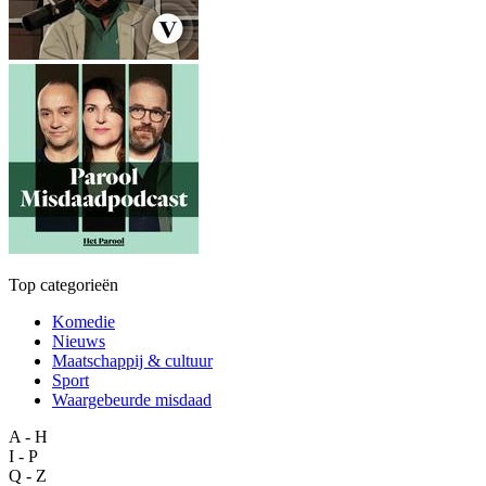
Top categorieën
Komedie
Nieuws
Maatschappij & cultuur
Sport
Waargebeurde misdaad
A - H
I - P
Q - Z