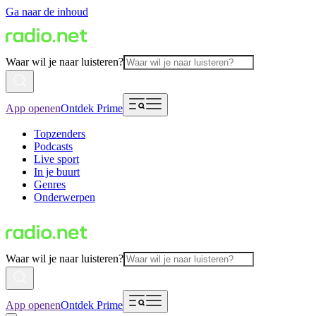
Ga naar de inhoud
Waar wil je naar luisteren?
App openen
Ontdek Prime
Topzenders
Podcasts
Live sport
In je buurt
Genres
Onderwerpen
Waar wil je naar luisteren?
App openen
Ontdek Prime