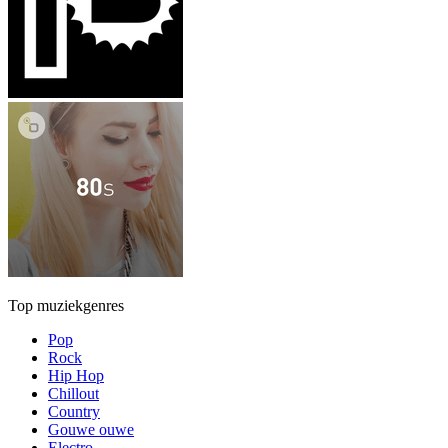
Top muziekgenres
Pop
Rock
Hip Hop
Chillout
Country
Gouwe ouwe
Electro