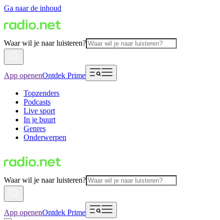
Ga naar de inhoud
Waar wil je naar luisteren?
App openen
Ontdek Prime
Topzenders
Podcasts
Live sport
In je buurt
Genres
Onderwerpen
Waar wil je naar luisteren?
App openen
Ontdek Prime