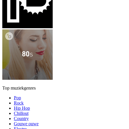
Top muziekgenres
Pop
Rock
Hip Hop
Chillout
Country
Gouwe ouwe
Electro