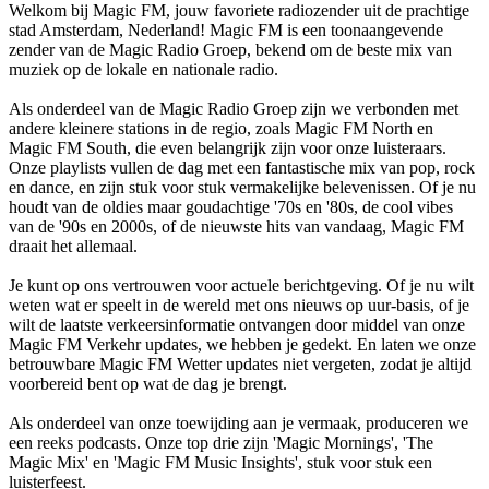
Welkom bij Magic FM, jouw favoriete radiozender uit de prachtige
stad Amsterdam, Nederland! Magic FM is een toonaangevende
zender van de Magic Radio Groep, bekend om de beste mix van
muziek op de lokale en nationale radio.
Als onderdeel van de Magic Radio Groep zijn we verbonden met
andere kleinere stations in de regio, zoals Magic FM North en
Magic FM South, die even belangrijk zijn voor onze luisteraars.
Onze playlists vullen de dag met een fantastische mix van pop, rock
en dance, en zijn stuk voor stuk vermakelijke belevenissen. Of je nu
houdt van de oldies maar goudachtige '70s en '80s, de cool vibes
van de '90s en 2000s, of de nieuwste hits van vandaag, Magic FM
draait het allemaal.
Je kunt op ons vertrouwen voor actuele berichtgeving. Of je nu wilt
weten wat er speelt in de wereld met ons nieuws op uur-basis, of je
wilt de laatste verkeersinformatie ontvangen door middel van onze
Magic FM Verkehr updates, we hebben je gedekt. En laten we onze
betrouwbare Magic FM Wetter updates niet vergeten, zodat je altijd
voorbereid bent op wat de dag je brengt.
Als onderdeel van onze toewijding aan je vermaak, produceren we
een reeks podcasts. Onze top drie zijn 'Magic Mornings', 'The
Magic Mix' en 'Magic FM Music Insights', stuk voor stuk een
luisterfeest.