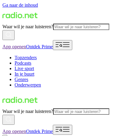
Ga naar de inhoud
Waar wil je naar luisteren?
App openen
Ontdek Prime
Topzenders
Podcasts
Live sport
In je buurt
Genres
Onderwerpen
Waar wil je naar luisteren?
App openen
Ontdek Prime