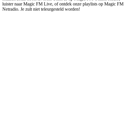
luister naar Magic FM Live, of ontdek onze playlists op Magic FM
Netradio. Je zult niet teleurgesteld worden!
De website van het radiostation