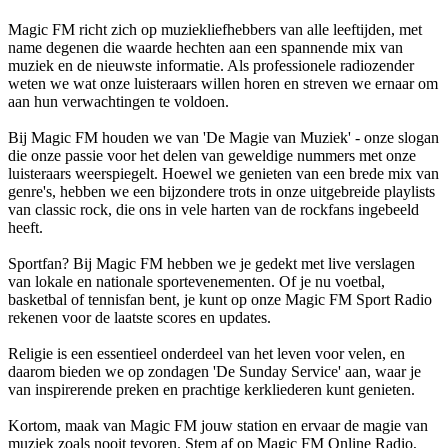
Magic FM richt zich op muziekliefhebbers van alle leeftijden, met
name degenen die waarde hechten aan een spannende mix van
muziek en de nieuwste informatie. Als professionele radiozender
weten we wat onze luisteraars willen horen en streven we ernaar om
aan hun verwachtingen te voldoen.
Bij Magic FM houden we van 'De Magie van Muziek' - onze slogan
die onze passie voor het delen van geweldige nummers met onze
luisteraars weerspiegelt. Hoewel we genieten van een brede mix van
genre's, hebben we een bijzondere trots in onze uitgebreide playlists
van classic rock, die ons in vele harten van de rockfans ingebeeld
heeft.
Sportfan? Bij Magic FM hebben we je gedekt met live verslagen
van lokale en nationale sportevenementen. Of je nu voetbal,
basketbal of tennisfan bent, je kunt op onze Magic FM Sport Radio
rekenen voor de laatste scores en updates.
Religie is een essentieel onderdeel van het leven voor velen, en
daarom bieden we op zondagen 'De Sunday Service' aan, waar je
van inspirerende preken en prachtige kerkliederen kunt genieten.
Kortom, maak van Magic FM jouw station en ervaar de magie van
muziek zoals nooit tevoren. Stem af op Magic FM Online Radio,