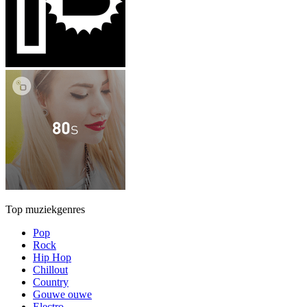
Top muziekgenres
Pop
Rock
Hip Hop
Chillout
Country
Gouwe ouwe
Electro