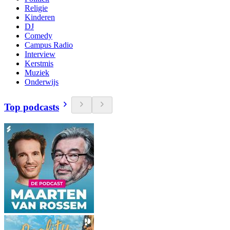
Religie
Kinderen
DJ
Comedy
Campus Radio
Interview
Kerstmis
Muziek
Onderwijs
Top podcasts