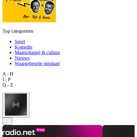
Top categorieën
Sport
Komedie
Maatschappij & cultuur
Nieuws
Waargebeurde misdaad
A - H
I - P
Q - Z