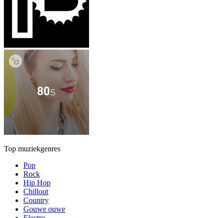
Top muziekgenres
Pop
Rock
Hip Hop
Chillout
Country
Gouwe ouwe
Electro