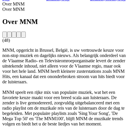
Over MNM
Over MNM
Over MNM
(48)
MNM, opgericht in Brussel, België, is uw vertrouwde keuze voor
non-stop muziek en dagelijks nieuws. Als belangrijk onderdeel van
de Vlaamse Radio- en Televisieomroeporganisatie levert de zender
uitstekende inhoud, niet alleen voor de Vlaamse regio, maar ook
voor het hele land. MNM heeft kleinere zusterstations zoals MNM
Hits, een kanaal dat een ononderbroken stroom van hits biedt voor
de luisteraars.
MNM speelt een rijke mix van populaire muziek, wat het een
favoriete keuze maakt voor een breed scala aan luisteraars. De
zender is live gemodereerd, zorgvuldig uitgebalanceerd met een
radio playlist om de muzikale reis van de luisteraars door de dag te
begeleiden. Met populaire playlists zoals 'Sing Your Song', 'De
Mega Top 50' en 'The MNM100', blijft MNM de muzikale trends
volgen en biedt het u de beste liedjes van het moment.