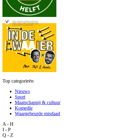
Top categorieën
Nieuws
Sport
Maatschappij & cultuur
Komedie
Waargebeurde misdaad
A - H
I - P
Q - Z