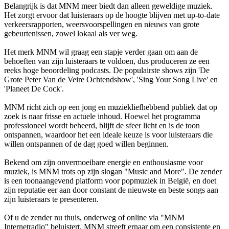
Belangrijk is dat MNM meer biedt dan alleen geweldige muziek.
Het zorgt ervoor dat luisteraars op de hoogte blijven met up-to-date
verkeersrapporten, weersvoorspellingen en nieuws van grote
gebeurtenissen, zowel lokaal als ver weg.
Het merk MNM wil graag een stapje verder gaan om aan de
behoeften van zijn luisteraars te voldoen, dus produceren ze een
reeks hoge beoordeling podcasts. De populairste shows zijn 'De
Grote Peter Van de Veire Ochtendshow', 'Sing Your Song Live' en
'Planeet De Cock'.
MNM richt zich op een jong en muziekliefhebbend publiek dat op
zoek is naar frisse en actuele inhoud. Hoewel het programma
professioneel wordt beheerd, blijft de sfeer licht en is de toon
ontspannen, waardoor het een ideale keuze is voor luisteraars die
willen ontspannen of de dag goed willen beginnen.
Bekend om zijn onvermoeibare energie en enthousiasme voor
muziek, is MNM trots op zijn slogan "Music and More". De zender
is een toonaangevend platform voor popmuziek in België, en doet
zijn reputatie eer aan door constant de nieuwste en beste songs aan
zijn luisteraars te presenteren.
Of u de zender nu thuis, onderweg of online via "MNM
Internetradio" beluistert, MNM streeft ernaar om een consistente en