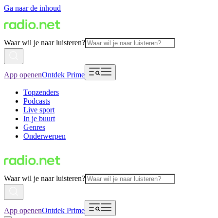
Ga naar de inhoud
Waar wil je naar luisteren?
App openen
Ontdek Prime
Topzenders
Podcasts
Live sport
In je buurt
Genres
Onderwerpen
Waar wil je naar luisteren?
App openen
Ontdek Prime