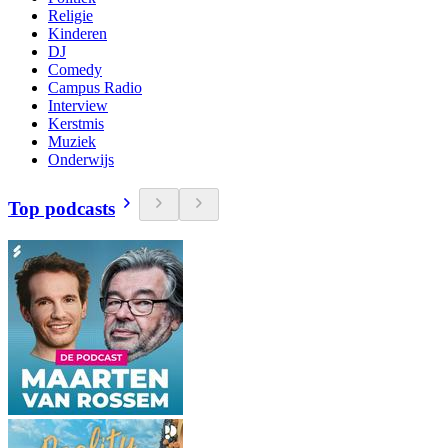
Religie
Kinderen
DJ
Comedy
Campus Radio
Interview
Kerstmis
Muziek
Onderwijs
Top podcasts