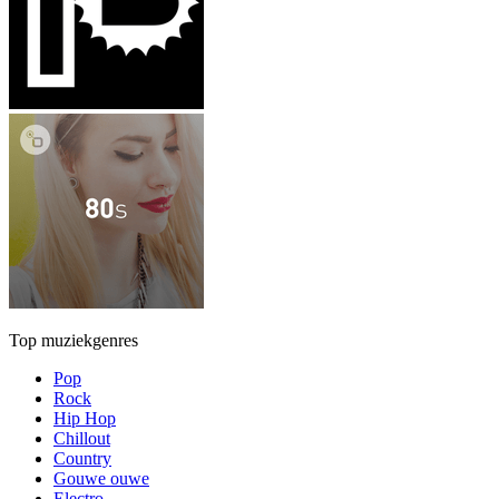
Top muziekgenres
Pop
Rock
Hip Hop
Chillout
Country
Gouwe ouwe
Electro