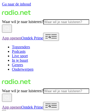
Ga naar de inhoud
Waar wil je naar luisteren?
App openen
Ontdek Prime
Topzenders
Podcasts
Live sport
In je buurt
Genres
Onderwerpen
Waar wil je naar luisteren?
App openen
Ontdek Prime