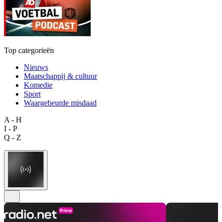
Top categorieën
Nieuws
Maatschappij & cultuur
Komedie
Sport
Waargebeurde misdaad
A - H
I - P
Q - Z