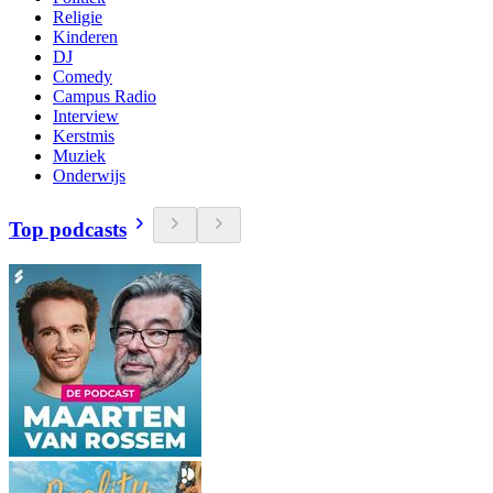
Religie
Kinderen
DJ
Comedy
Campus Radio
Interview
Kerstmis
Muziek
Onderwijs
Top podcasts