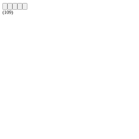
(109)
De website van het radiostation