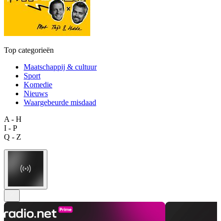
Top categorieën
Maatschappij & cultuur
Sport
Komedie
Nieuws
Waargebeurde misdaad
A - H
I - P
Q - Z