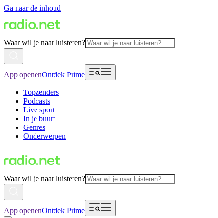
Ga naar de inhoud
Waar wil je naar luisteren?
App openen
Ontdek Prime
Topzenders
Podcasts
Live sport
In je buurt
Genres
Onderwerpen
Waar wil je naar luisteren?
App openen
Ontdek Prime