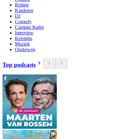
Religie
Kinderen
DJ
Comedy
Campus Radio
Interview
Kerstmis
Muziek
Onderwijs
Top podcasts