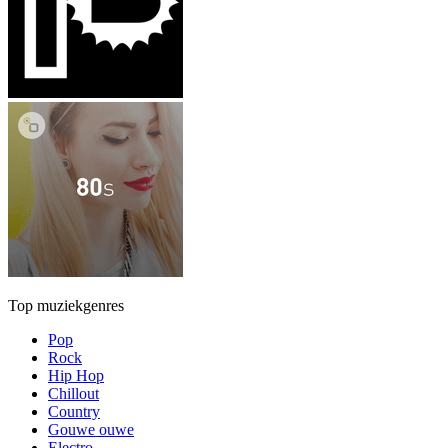
Top muziekgenres
Pop
Rock
Hip Hop
Chillout
Country
Gouwe ouwe
Electro