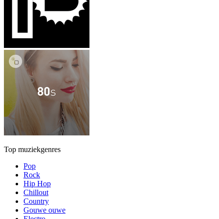
Top muziekgenres
Pop
Rock
Hip Hop
Chillout
Country
Gouwe ouwe
Electro