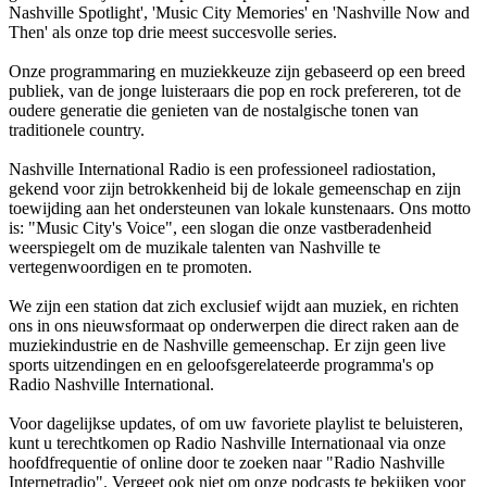
Nashville Spotlight', 'Music City Memories' en 'Nashville Now and
Then' als onze top drie meest succesvolle series.
Onze programmaring en muziekkeuze zijn gebaseerd op een breed
publiek, van de jonge luisteraars die pop en rock prefereren, tot de
oudere generatie die genieten van de nostalgische tonen van
traditionele country.
Nashville International Radio is een professioneel radiostation,
gekend voor zijn betrokkenheid bij de lokale gemeenschap en zijn
toewijding aan het ondersteunen van lokale kunstenaars. Ons motto
is: "Music City's Voice", een slogan die onze vastberadenheid
weerspiegelt om de muzikale talenten van Nashville te
vertegenwoordigen en te promoten.
We zijn een station dat zich exclusief wijdt aan muziek, en richten
ons in ons nieuwsformaat op onderwerpen die direct raken aan de
muziekindustrie en de Nashville gemeenschap. Er zijn geen live
sports uitzendingen en en geloofsgerelateerde programma's op
Radio Nashville International.
Voor dagelijkse updates, of om uw favoriete playlist te beluisteren,
kunt u terechtkomen op Radio Nashville Internationaal via onze
hoofdfrequentie of online door te zoeken naar "Radio Nashville
Internetradio". Vergeet ook niet om onze podcasts te bekijken voor