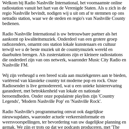
Welkom bij Radio Nashville International, het voornaamste online
radiostation vanuit het hart van de Verenigde Staten. Als u zich in de
regio Nashville bevindt, nodigen wij u uit om af te stemmen op ons
netradio station, waar we de steden en regio's van Nashville County
bedienen.
Radio Nashville International is uw betrouwbare partner als het
aankomt op kwaliteitsmuziek. Onderdeel van een grotere groep
radiozenders, omarmt ons station lokale kunstenaars en cultuur
terwijl we u de beste muziek uit de countrymuziek wereld en
daarbuiten brengen. Als zusterstations zijn er kleinere radiostations
die onderdeel zijn van ons netwerk, waaronder Music City Radio en
Nashville FM.
Wij zijn verheugd u een breed scala aan muziekgenres aan te bieden,
variërend van klassieke country tot moderne pop en rock. Onze
Radiosender is live gemodereerd, wat u een unieke luisterervaring
garandeert, met betrokkenheid van lokale en nationale
beroemdheden. Onder onze populairste playlists zijn 'Country
Legends', 'Modern Nashville Pop' en 'Nashville Rock'.
Radio Nashville's programmaring omvat ook dagelijkse
nieuwsupdates, waaronder actuele verkeersinformatie en
weersvoorspellingen, ter bevordering van uw dagelijkse planning en
gemak. We zijn er trots op dat we podcasts produceren, met 'The