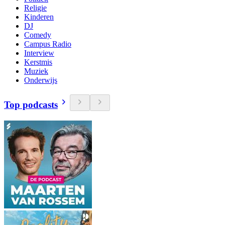
Religie
Kinderen
DJ
Comedy
Campus Radio
Interview
Kerstmis
Muziek
Onderwijs
Top podcasts