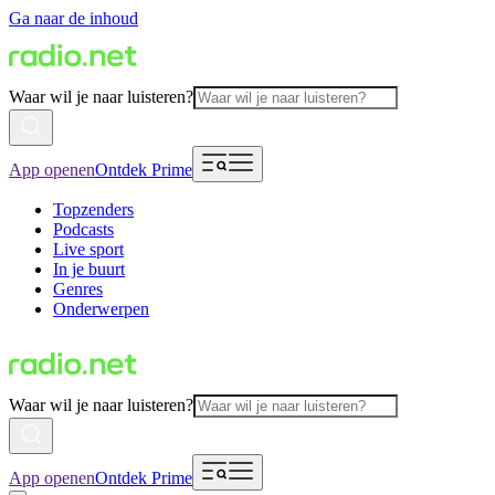
Ga naar de inhoud
Waar wil je naar luisteren?
App openen
Ontdek Prime
Topzenders
Podcasts
Live sport
In je buurt
Genres
Onderwerpen
Waar wil je naar luisteren?
App openen
Ontdek Prime