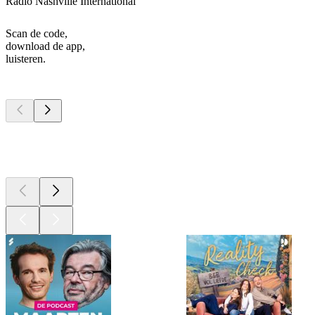
Radio Nashville International
Scan de code,
download de app,
luisteren.
Top
podcasts
Top
podcasts
Top
podcasts