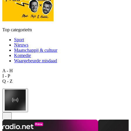
Top categorieën
Sport
Nieuws
Maatschappij & cultuur
Komedie
Waargebeurde misdaad
A - H
I - P
Q - Z