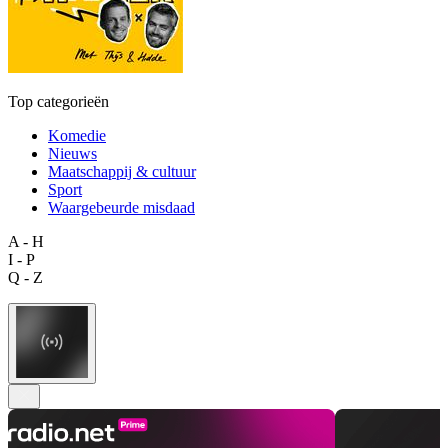
Top categorieën
Komedie
Nieuws
Maatschappij & cultuur
Sport
Waargebeurde misdaad
A - H
I - P
Q - Z