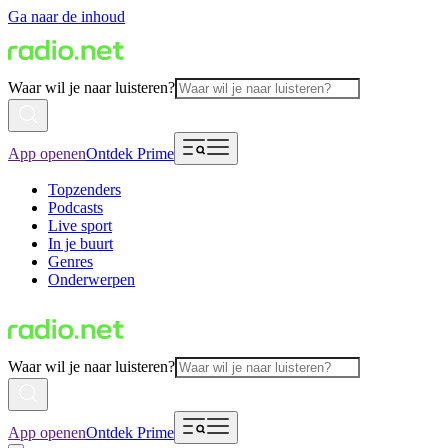
Ga naar de inhoud
Waar wil je naar luisteren?
App openen
Ontdek Prime
Topzenders
Podcasts
Live sport
In je buurt
Genres
Onderwerpen
Waar wil je naar luisteren?
App openen
Ontdek Prime