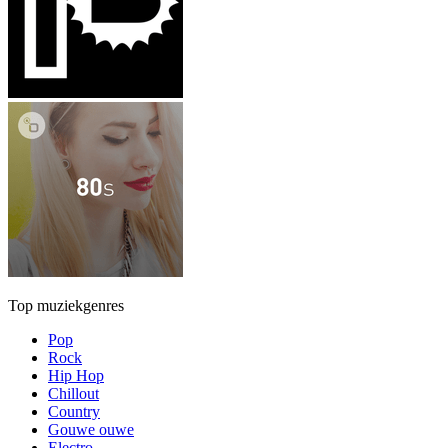
Top muziekgenres
Pop
Rock
Hip Hop
Chillout
Country
Gouwe ouwe
Electro