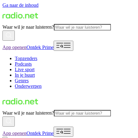
Ga naar de inhoud
Waar wil je naar luisteren?
App openen
Ontdek Prime
Topzenders
Podcasts
Live sport
In je buurt
Genres
Onderwerpen
Waar wil je naar luisteren?
App openen
Ontdek Prime