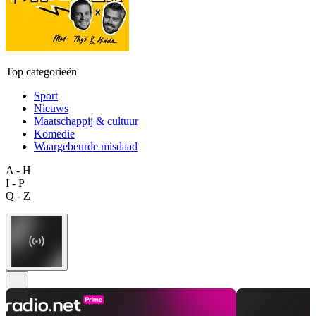
Top categorieën
Sport
Nieuws
Maatschappij & cultuur
Komedie
Waargebeurde misdaad
A - H
I - P
Q - Z