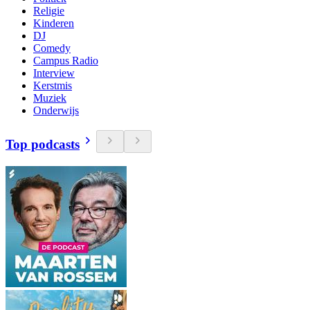
Religie
Kinderen
DJ
Comedy
Campus Radio
Interview
Kerstmis
Muziek
Onderwijs
Top podcasts