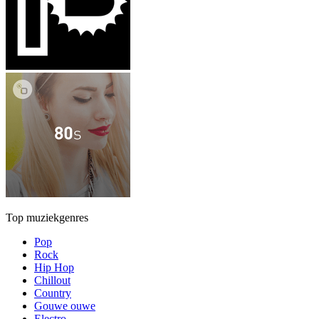
Top muziekgenres
Pop
Rock
Hip Hop
Chillout
Country
Gouwe ouwe
Electro