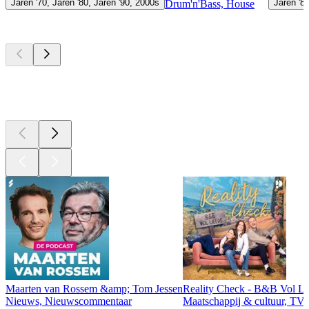
Jaren '70, Jaren '80, Jaren '90, 2000s
Jaren '8
Drum'n'Bass, House
Top
podcasts
Top
podcasts
Top
podcasts
Maarten van Rossem &amp; Tom Jessen
Reality Check - B&B Vol Li
Nieuws, Nieuwscommentaar
Maatschappij & cultuur, TV 