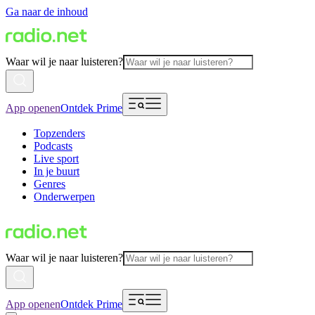
Ga naar de inhoud
Waar wil je naar luisteren?
App openen
Ontdek Prime
Topzenders
Podcasts
Live sport
In je buurt
Genres
Onderwerpen
Waar wil je naar luisteren?
App openen
Ontdek Prime