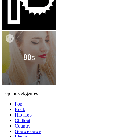
Top muziekgenres
Pop
Rock
Hip Hop
Chillout
Country
Gouwe ouwe
Electro