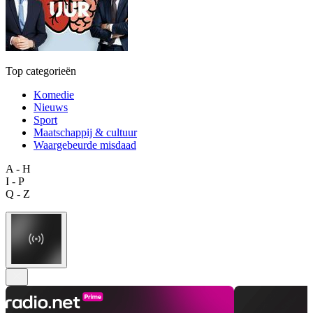
Top categorieën
Komedie
Nieuws
Sport
Maatschappij & cultuur
Waargebeurde misdaad
A - H
I - P
Q - Z