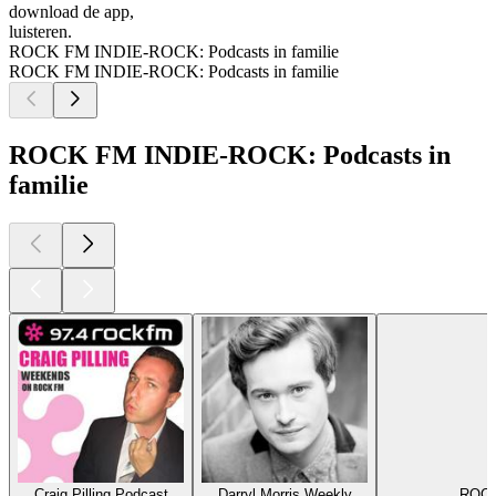
download de app,
luisteren.
ROCK FM INDIE-ROCK: Podcasts in familie
ROCK FM INDIE-ROCK: Podcasts in familie
ROCK FM INDIE-ROCK: Podcasts in
familie
Craig Pilling Podcast
Darryl Morris Weekly
ROCK 