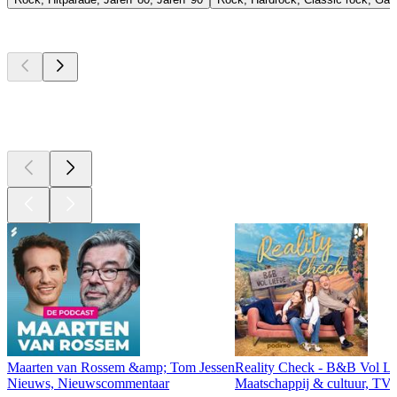
Top
podcasts
Top
podcasts
Top
podcasts
Maarten van Rossem &amp; Tom Jessen
Reality Check - B&B Vol Li
Nieuws, Nieuwscommentaar
Maatschappij & cultuur, TV 