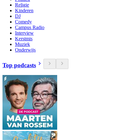
Religie
Kinderen
DJ
Comedy
Campus Radio
Interview
Kerstmis
Muziek
Onderwijs
Top podcasts