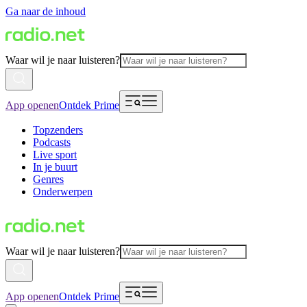
Ga naar de inhoud
Waar wil je naar luisteren?
App openen
Ontdek Prime
Topzenders
Podcasts
Live sport
In je buurt
Genres
Onderwerpen
Waar wil je naar luisteren?
App openen
Ontdek Prime