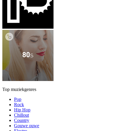
Top muziekgenres
Pop
Rock
Hip Hop
Chillout
Country
Gouwe ouwe
Electro