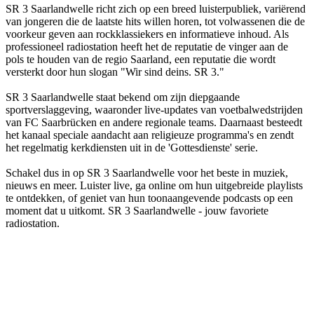
SR 3 Saarlandwelle richt zich op een breed luisterpubliek, variërend
van jongeren die de laatste hits willen horen, tot volwassenen die de
voorkeur geven aan rockklassiekers en informatieve inhoud. Als
professioneel radiostation heeft het de reputatie de vinger aan de
pols te houden van de regio Saarland, een reputatie die wordt
versterkt door hun slogan "Wir sind deins. SR 3."
SR 3 Saarlandwelle staat bekend om zijn diepgaande
sportverslaggeving, waaronder live-updates van voetbalwedstrijden
van FC Saarbrücken en andere regionale teams. Daarnaast besteedt
het kanaal speciale aandacht aan religieuze programma's en zendt
het regelmatig kerkdiensten uit in de 'Gottesdienste' serie.
Schakel dus in op SR 3 Saarlandwelle voor het beste in muziek,
nieuws en meer. Luister live, ga online om hun uitgebreide playlists
te ontdekken, of geniet van hun toonaangevende podcasts op een
moment dat u uitkomt. SR 3 Saarlandwelle - jouw favoriete
radiostation.
De website van het radiostation