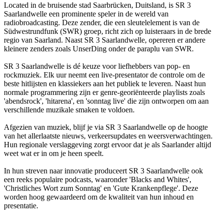
Located in de bruisende stad Saarbrücken, Duitsland, is SR 3
Saarlandwelle een prominente speler in de wereld van
radiobroadcasting. Deze zender, die een sleutelelement is van de
Südwestrundfunk (SWR) groep, richt zich op luisteraars in de brede
regio van Saarland. Naast SR 3 Saarlandwelle, opereren er andere
kleinere zenders zoals UnserDing onder de paraplu van SWR.
SR 3 Saarlandwelle is dé keuze voor liefhebbers van pop- en
rockmuziek. Elk uur neemt een live-presentator de controle om de
beste hitlijsten en klassiekers aan het publiek te leveren. Naast hun
normale programmering zijn er genre-georiënteerde playlists zoals
'abendsrock', 'hitarena', en 'sonntag live' die zijn ontworpen om aan
verschillende muzikale smaken te voldoen.
Afgezien van muziek, blijf je via SR 3 Saarlandwelle op de hoogte
van het allerlaatste nieuws, verkeersupdates en weersverwachtingen.
Hun regionale verslaggeving zorgt ervoor dat je als Saarlander altijd
weet wat er in om je heen speelt.
In hun streven naar innovatie produceert SR 3 Saarlandwelle ook
een reeks populaire podcasts, waaronder 'Blacks and Whites',
'Christliches Wort zum Sonntag' en 'Gute Krankenpflege'. Deze
worden hoog gewaardeerd om de kwaliteit van hun inhoud en
presentatie.