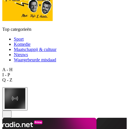
Top categorieën
Sport
Komedie
Maatschappij & cultuur
Nieuws
Waargebeurde misdaad
A - H
I - P
Q - Z