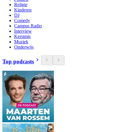
Religie
Kinderen
DJ
Comedy
Campus Radio
Interview
Kerstmis
Muziek
Onderwijs
Top podcasts