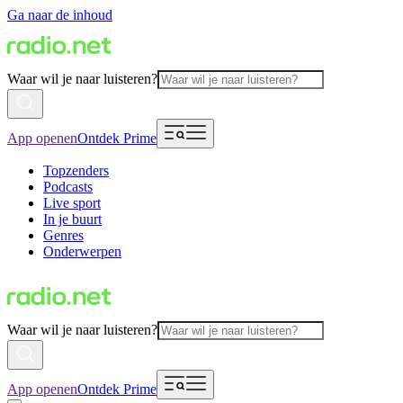
Ga naar de inhoud
Waar wil je naar luisteren?
App openen
Ontdek Prime
Topzenders
Podcasts
Live sport
In je buurt
Genres
Onderwerpen
Waar wil je naar luisteren?
App openen
Ontdek Prime