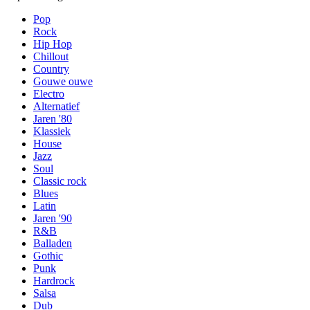
Pop
Rock
Hip Hop
Chillout
Country
Gouwe ouwe
Electro
Alternatief
Jaren '80
Klassiek
House
Jazz
Soul
Classic rock
Blues
Latin
Jaren '90
R&B
Balladen
Gothic
Punk
Hardrock
Salsa
Dub