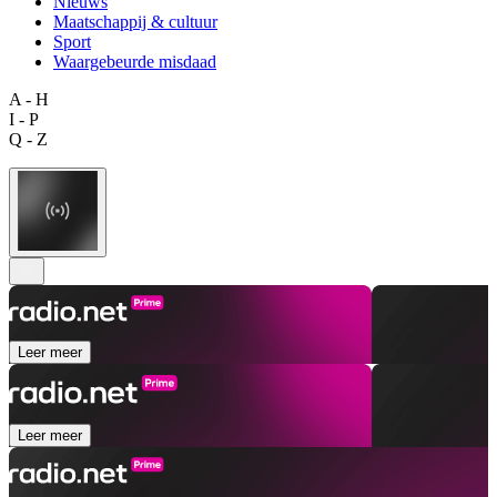
Nieuws
Maatschappij & cultuur
Sport
Waargebeurde misdaad
A - H
I - P
Q - Z
Leer meer
Leer meer