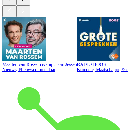
Maarten van Rossem &amp; Tom Jessen
RADIO BOOS
Nieuws, Nieuwscommentaar
Komedie, Maatschappij & cul