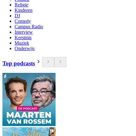
Religie
Kinderen
DJ
Comedy
Campus Radio
Interview
Kerstmis
Muziek
Onderwijs
Top podcasts