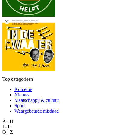
Top categorieën
Komedie
Nieuws
Maatschappij & cultuur
Sport
Waargebeurde misdaad
A - H
I - P
Q - Z