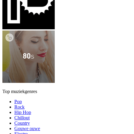
Top muziekgenres
Pop
Rock
Hip Hop
Chillout
Country
Gouwe ouwe
Electro