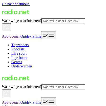
Ga naar de inhoud
Waar wil je naar luisteren?
App openen
Ontdek Prime
Topzenders
Podcasts
Live sport
In je buurt
Genres
Onderwerpen
Waar wil je naar luisteren?
App openen
Ontdek Prime