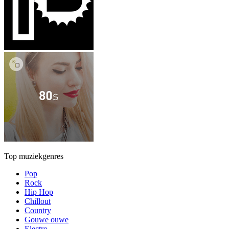
Top muziekgenres
Pop
Rock
Hip Hop
Chillout
Country
Gouwe ouwe
Electro