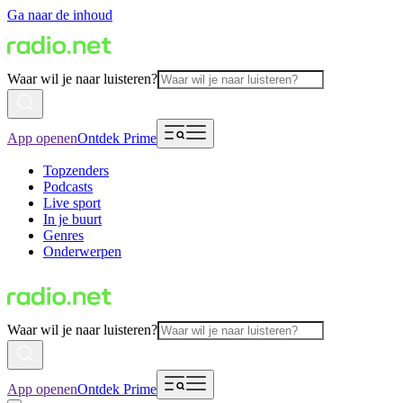
Ga naar de inhoud
Waar wil je naar luisteren?
App openen
Ontdek Prime
Topzenders
Podcasts
Live sport
In je buurt
Genres
Onderwerpen
Waar wil je naar luisteren?
App openen
Ontdek Prime