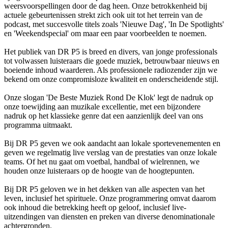
weersvoorspellingen door de dag heen. Onze betrokkenheid bij
actuele gebeurtenissen strekt zich ook uit tot het terrein van de
podcast, met succesvolle titels zoals 'Nieuwe Dag', 'In De Spotlights'
en 'Weekendspecial' om maar een paar voorbeelden te noemen.
Het publiek van DR P5 is breed en divers, van jonge professionals
tot volwassen luisteraars die goede muziek, betrouwbaar nieuws en
boeiende inhoud waarderen. Als professionele radiozender zijn we
bekend om onze compromisloze kwaliteit en onderscheidende stijl.
Onze slogan 'De Beste Muziek Rond De Klok' legt de nadruk op
onze toewijding aan muzikale excellentie, met een bijzondere
nadruk op het klassieke genre dat een aanzienlijk deel van ons
programma uitmaakt.
Bij DR P5 geven we ook aandacht aan lokale sportevenementen en
geven we regelmatig live verslag van de prestaties van onze lokale
teams. Of het nu gaat om voetbal, handbal of wielrennen, we
houden onze luisteraars op de hoogte van de hoogtepunten.
Bij DR P5 geloven we in het dekken van alle aspecten van het
leven, inclusief het spirituele. Onze programmering omvat daarom
ook inhoud die betrekking heeft op geloof, inclusief live-
uitzendingen van diensten en preken van diverse denominationale
achtergronden.