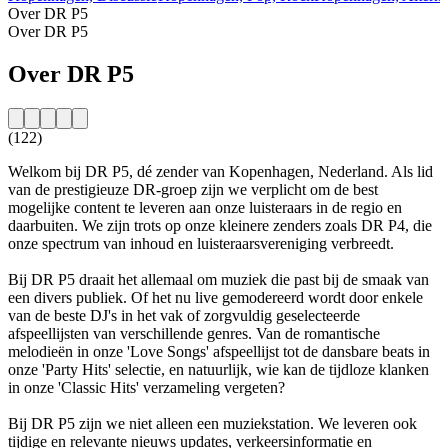
Over DR P5
Over DR P5
Over DR P5
(122)
Welkom bij DR P5, dé zender van Kopenhagen, Nederland. Als lid
van de prestigieuze DR-groep zijn we verplicht om de best
mogelijke content te leveren aan onze luisteraars in de regio en
daarbuiten. We zijn trots op onze kleinere zenders zoals DR P4, die
onze spectrum van inhoud en luisteraarsvereniging verbreedt.
Bij DR P5 draait het allemaal om muziek die past bij de smaak van
een divers publiek. Of het nu live gemodereerd wordt door enkele
van de beste DJ's in het vak of zorgvuldig geselecteerde
afspeellijsten van verschillende genres. Van de romantische
melodieën in onze 'Love Songs' afspeellijst tot de dansbare beats in
onze 'Party Hits' selectie, en natuurlijk, wie kan de tijdloze klanken
in onze 'Classic Hits' verzameling vergeten?
Bij DR P5 zijn we niet alleen een muziekstation. We leveren ook
tijdige en relevante nieuws updates, verkeersinformatie en