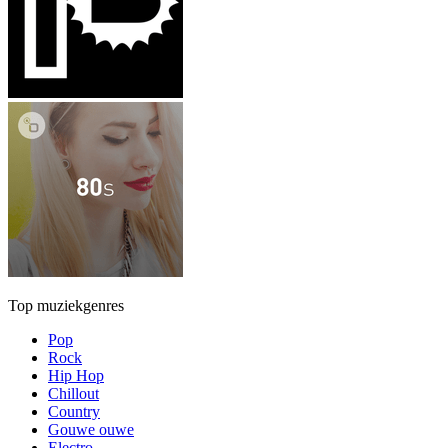
Top muziekgenres
Pop
Rock
Hip Hop
Chillout
Country
Gouwe ouwe
Electro