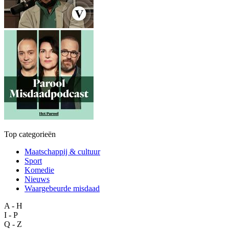
Top categorieën
Maatschappij & cultuur
Sport
Komedie
Nieuws
Waargebeurde misdaad
A - H
I - P
Q - Z