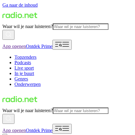
Ga naar de inhoud
Waar wil je naar luisteren?
App openen
Ontdek Prime
Topzenders
Podcasts
Live sport
In je buurt
Genres
Onderwerpen
Waar wil je naar luisteren?
App openen
Ontdek Prime