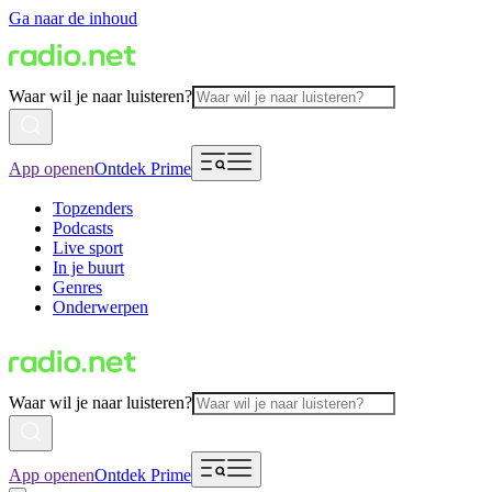
Ga naar de inhoud
Waar wil je naar luisteren?
App openen
Ontdek Prime
Topzenders
Podcasts
Live sport
In je buurt
Genres
Onderwerpen
Waar wil je naar luisteren?
App openen
Ontdek Prime