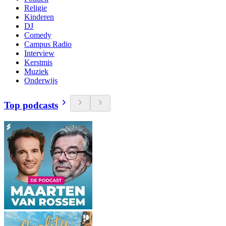
Religie
Kinderen
DJ
Comedy
Campus Radio
Interview
Kerstmis
Muziek
Onderwijs
Top podcasts