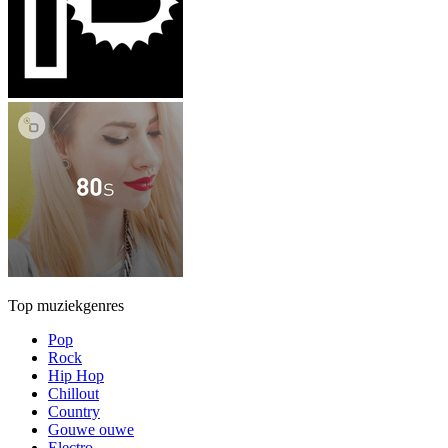
Top muziekgenres
Pop
Rock
Hip Hop
Chillout
Country
Gouwe ouwe
Electro