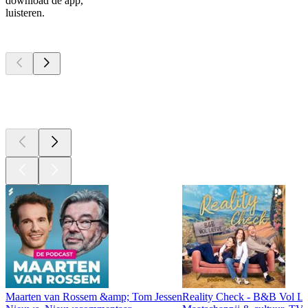
download de app,
luisteren.
Top
podcasts
Top
podcasts
Top
podcasts
Maarten van Rossem &amp; Tom Jessen
Reality Check - B&B Vol Li