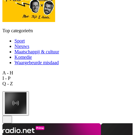
Top categorieën
Sport
Nieuws
Maatschappij & cultuur
Komedie
Waargebeurde misdaad
A - H
I - P
Q - Z