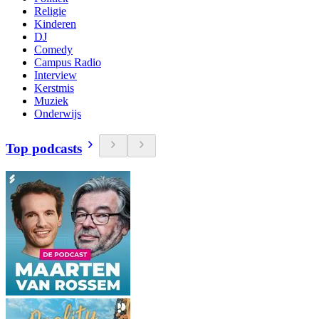
Religie
Kinderen
DJ
Comedy
Campus Radio
Interview
Kerstmis
Muziek
Onderwijs
Top podcasts