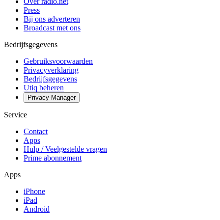
Over radio.net
Press
Bij ons adverteren
Broadcast met ons
Bedrijfsgegevens
Gebruiksvoorwaarden
Privacyverklaring
Bedrijfsgegevens
Utiq beheren
Privacy-Manager
Service
Contact
Apps
Hulp / Veelgestelde vragen
Prime abonnement
Apps
iPhone
iPad
Android