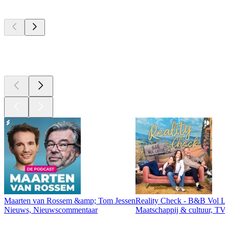
Top
podcasts
Top
podcasts
Maarten van Rossem &amp; Tom Jessen
Reality Check - B&B Vol Li
Nieuws, Nieuwscommentaar
Maatschappij & cultuur, TV 