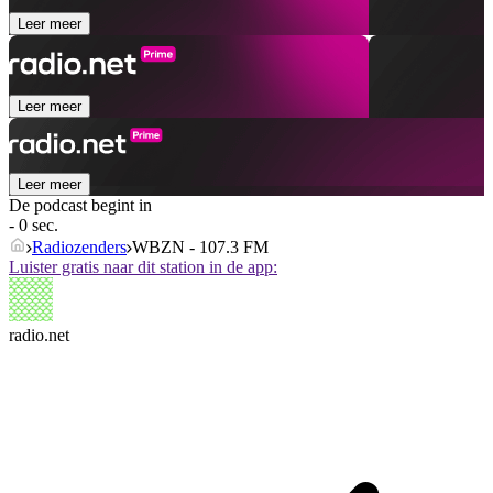
Leer meer
Leer meer
Leer meer
De podcast begint in
- 0 sec.
Radiozenders
WBZN - 107.3 FM
Luister gratis naar dit station in de app:
radio.net