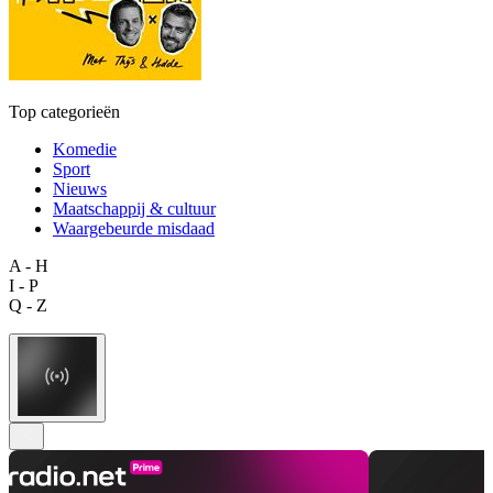
Top categorieën
Komedie
Sport
Nieuws
Maatschappij & cultuur
Waargebeurde misdaad
A - H
I - P
Q - Z