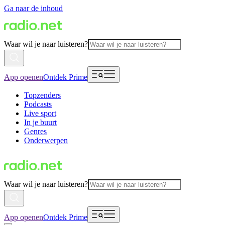
Ga naar de inhoud
Waar wil je naar luisteren?
App openen
Ontdek Prime
Topzenders
Podcasts
Live sport
In je buurt
Genres
Onderwerpen
Waar wil je naar luisteren?
App openen
Ontdek Prime