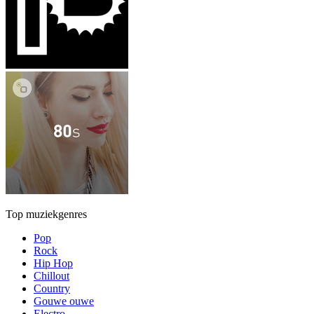
Top muziekgenres
Pop
Rock
Hip Hop
Chillout
Country
Gouwe ouwe
Electro