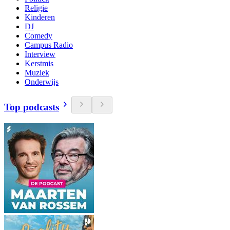
Religie
Kinderen
DJ
Comedy
Campus Radio
Interview
Kerstmis
Muziek
Onderwijs
Top podcasts