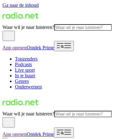
Ga naar de inhoud
Waar wil je naar luisteren?
App openen
Ontdek Prime
Topzenders
Podcasts
Live sport
In je buurt
Genres
Onderwerpen
Waar wil je naar luisteren?
App openen
Ontdek Prime