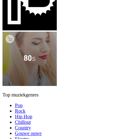
Top muziekgenres
Pop
Rock
Hip Hop
Chillout
Country
Gouwe ouwe
Electro