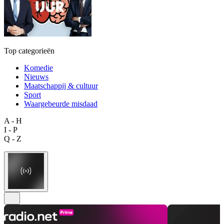
Top categorieën
Komedie
Nieuws
Maatschappij & cultuur
Sport
Waargebeurde misdaad
A - H
I - P
Q - Z