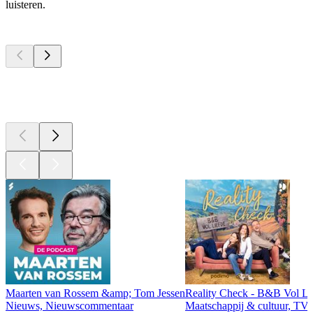
luisteren.
Top
podcasts
Top
podcasts
Top
podcasts
Maarten van Rossem &amp; Tom Jessen
Reality Check - B&B Vol Li
Nieuws, Nieuwscommentaar
Maatschappij & cultuur, TV 