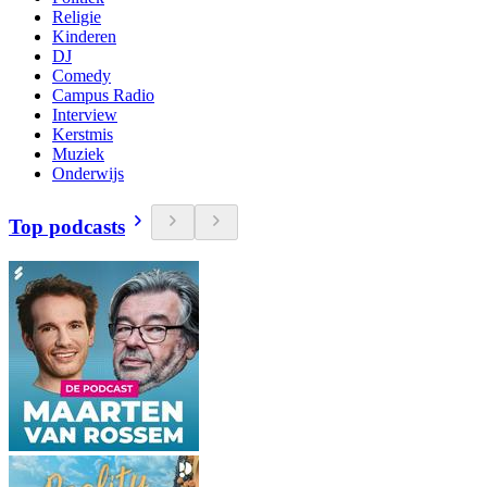
Religie
Kinderen
DJ
Comedy
Campus Radio
Interview
Kerstmis
Muziek
Onderwijs
Top podcasts