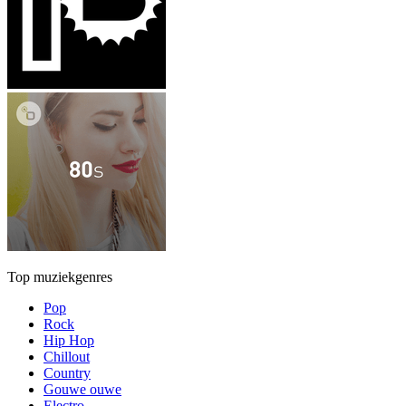
Top muziekgenres
Pop
Rock
Hip Hop
Chillout
Country
Gouwe ouwe
Electro