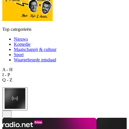
Top categorieën
Nieuws
Komedie
Maatschappij & cultuur
Sport
Waargebeurde misdaad
A - H
I - P
Q - Z