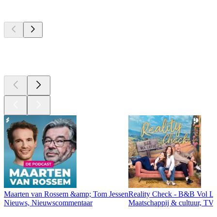
Top
podcasts
Top
podcasts
Top
podcasts
Maarten van Rossem &amp; Tom Jessen
Reality Check - B&B Vol Li
Nieuws, Nieuwscommentaar
Maatschappij & cultuur, TV 