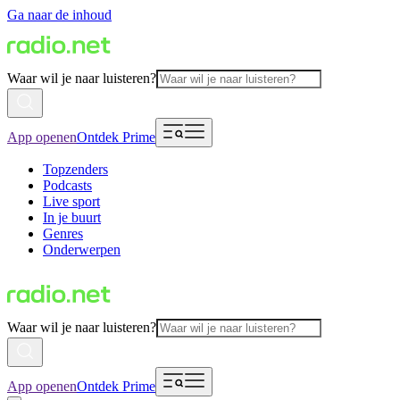
Ga naar de inhoud
Waar wil je naar luisteren?
App openen
Ontdek Prime
Topzenders
Podcasts
Live sport
In je buurt
Genres
Onderwerpen
Waar wil je naar luisteren?
App openen
Ontdek Prime