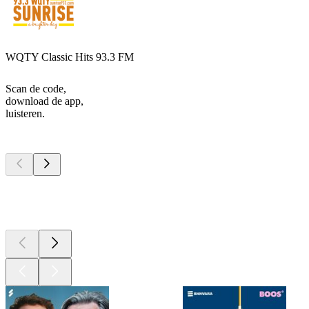
WQTY Classic Hits 93.3 FM
Scan de code,
download de app,
luisteren.
Top
podcasts
Top
podcasts
Top
podcasts