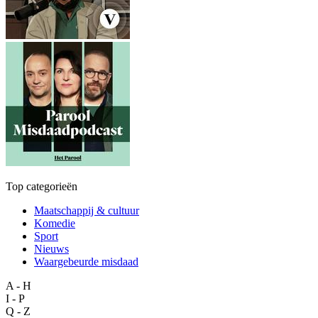
Top categorieën
Maatschappij & cultuur
Komedie
Sport
Nieuws
Waargebeurde misdaad
A - H
I - P
Q - Z