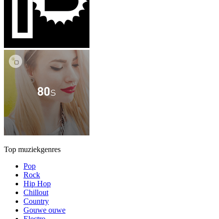
Top muziekgenres
Pop
Rock
Hip Hop
Chillout
Country
Gouwe ouwe
Electro