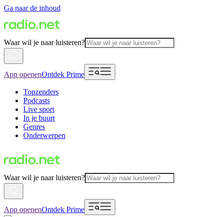
Ga naar de inhoud
Waar wil je naar luisteren?
App openen
Ontdek Prime
Topzenders
Podcasts
Live sport
In je buurt
Genres
Onderwerpen
Waar wil je naar luisteren?
App openen
Ontdek Prime