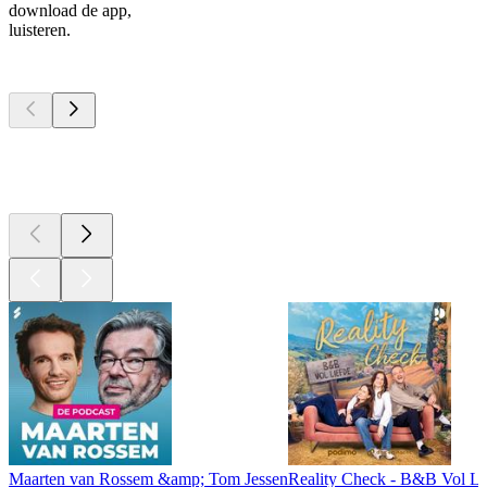
download de app,
luisteren.
Top
podcasts
Top
podcasts
Top
podcasts
Maarten van Rossem &amp; Tom Jessen
Reality Check - B&B Vol Li