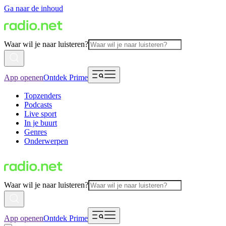
Ga naar de inhoud
Waar wil je naar luisteren?
App openen
Ontdek Prime
Topzenders
Podcasts
Live sport
In je buurt
Genres
Onderwerpen
Waar wil je naar luisteren?
App openen
Ontdek Prime