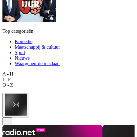
Top categorieën
Komedie
Maatschappij & cultuur
Sport
Nieuws
Waargebeurde misdaad
A - H
I - P
Q - Z