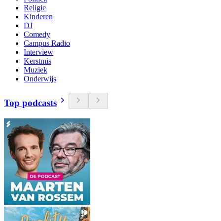
Religie
Kinderen
DJ
Comedy
Campus Radio
Interview
Kerstmis
Muziek
Onderwijs
Top podcasts