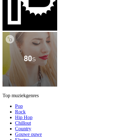
Top muziekgenres
Pop
Rock
Hip Hop
Chillout
Country
Gouwe ouwe
Electro