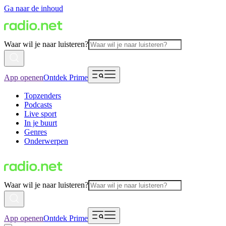
Ga naar de inhoud
Waar wil je naar luisteren?
App openen
Ontdek Prime
Topzenders
Podcasts
Live sport
In je buurt
Genres
Onderwerpen
Waar wil je naar luisteren?
App openen
Ontdek Prime