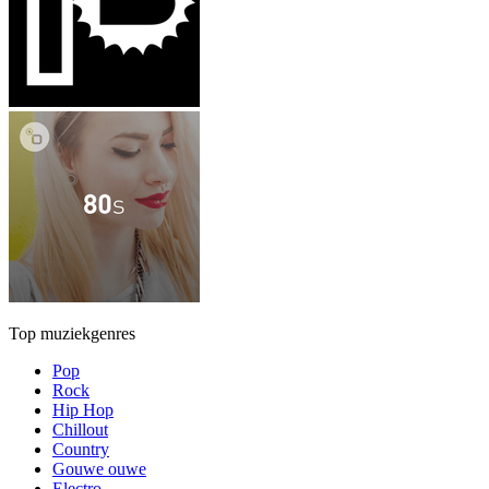
Top muziekgenres
Pop
Rock
Hip Hop
Chillout
Country
Gouwe ouwe
Electro