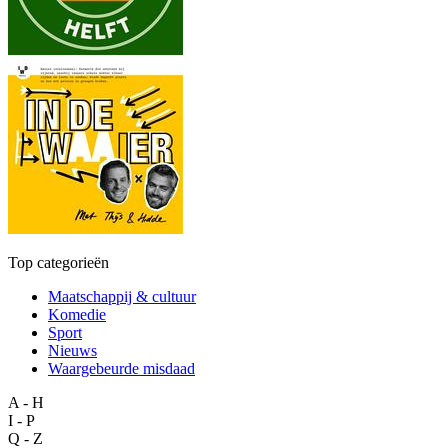
Top categorieën
Maatschappij & cultuur
Komedie
Sport
Nieuws
Waargebeurde misdaad
A - H
I - P
Q - Z