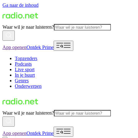
Ga naar de inhoud
Waar wil je naar luisteren?
App openen
Ontdek Prime
Topzenders
Podcasts
Live sport
In je buurt
Genres
Onderwerpen
Waar wil je naar luisteren?
App openen
Ontdek Prime