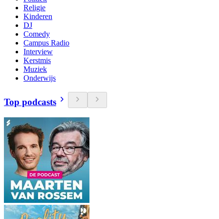
Religie
Kinderen
DJ
Comedy
Campus Radio
Interview
Kerstmis
Muziek
Onderwijs
Top podcasts