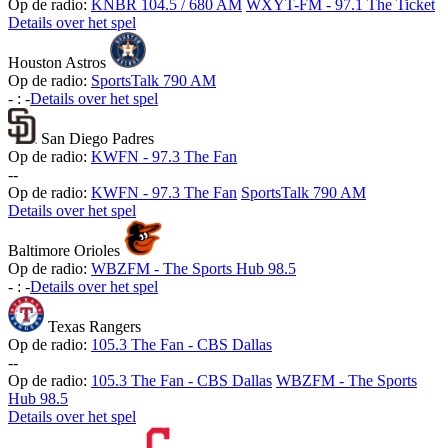
Op de radio:
KNBR 104.5 / 680 AM
WXYT-FM - 97.1 The Ticket
Details over het spel
Houston Astros
Op de radio:
SportsTalk 790 AM
-
:
-
Details over het spel
San Diego Padres
Op de radio:
KWFN - 97.3 The Fan
-
-
Op de radio:
KWFN - 97.3 The Fan
SportsTalk 790 AM
Details over het spel
Baltimore Orioles
Op de radio:
WBZFM - The Sports Hub 98.5
-
:
-
Details over het spel
Texas Rangers
Op de radio:
105.3 The Fan - CBS Dallas
-
-
Op de radio:
105.3 The Fan - CBS Dallas
WBZFM - The Sports
Hub 98.5
Details over het spel