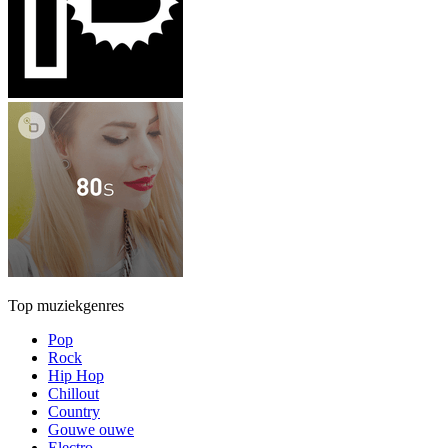
Top muziekgenres
Pop
Rock
Hip Hop
Chillout
Country
Gouwe ouwe
Electro