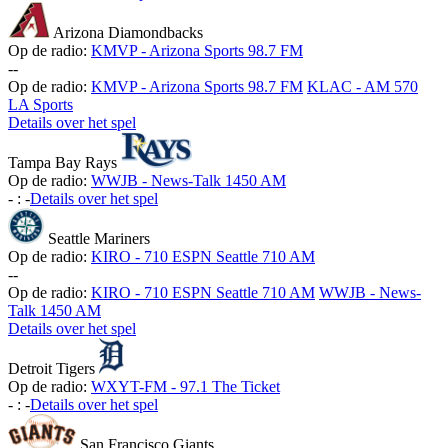
Arizona Diamondbacks
Op de radio:
KMVP - Arizona Sports 98.7 FM
-
-
Op de radio:
KMVP - Arizona Sports 98.7 FM
KLAC - AM 570
LA Sports
Details over het spel
Tampa Bay Rays
Op de radio:
WWJB - News-Talk 1450 AM
-
:
-
Details over het spel
Seattle Mariners
Op de radio:
KIRO - 710 ESPN Seattle 710 AM
-
-
Op de radio:
KIRO - 710 ESPN Seattle 710 AM
WWJB - News-
Talk 1450 AM
Details over het spel
Detroit Tigers
Op de radio:
WXYT-FM - 97.1 The Ticket
-
:
-
Details over het spel
San Francisco Giants