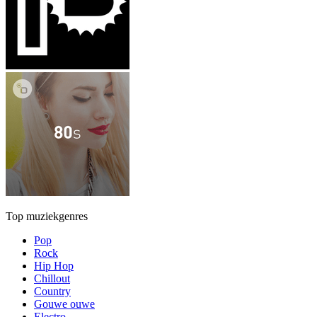
Top muziekgenres
Pop
Rock
Hip Hop
Chillout
Country
Gouwe ouwe
Electro