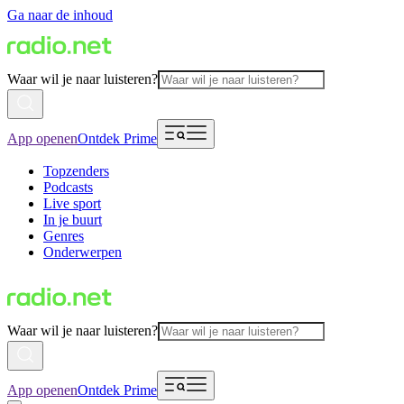
Ga naar de inhoud
Waar wil je naar luisteren?
App openen
Ontdek Prime
Topzenders
Podcasts
Live sport
In je buurt
Genres
Onderwerpen
Waar wil je naar luisteren?
App openen
Ontdek Prime