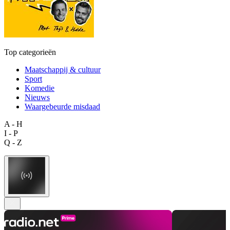
Top categorieën
Maatschappij & cultuur
Sport
Komedie
Nieuws
Waargebeurde misdaad
A - H
I - P
Q - Z