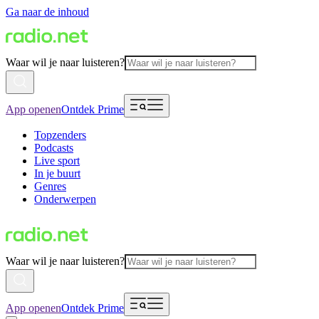
Ga naar de inhoud
Waar wil je naar luisteren?
App openen
Ontdek Prime
Topzenders
Podcasts
Live sport
In je buurt
Genres
Onderwerpen
Waar wil je naar luisteren?
App openen
Ontdek Prime