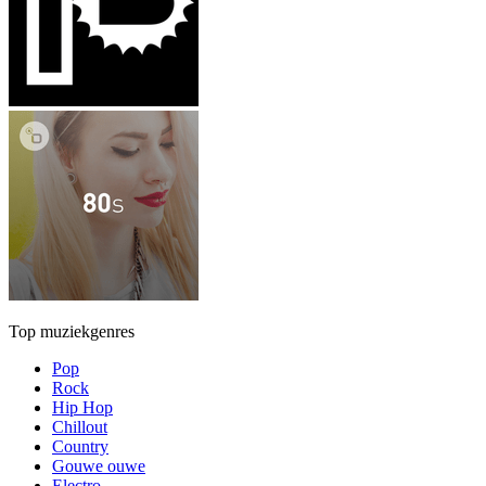
Top muziekgenres
Pop
Rock
Hip Hop
Chillout
Country
Gouwe ouwe
Electro