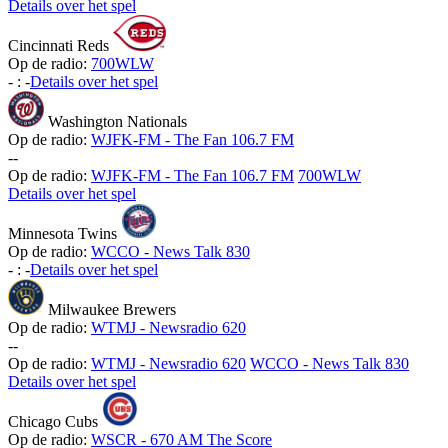
Details over het spel
Cincinnati Reds
Op de radio:
700WLW
-
:
-
Details over het spel
Washington Nationals
Op de radio:
WJFK-FM - The Fan 106.7 FM
-
-
Op de radio:
WJFK-FM - The Fan 106.7 FM
700WLW
Details over het spel
Minnesota Twins
Op de radio:
WCCO - News Talk 830
-
:
-
Details over het spel
Milwaukee Brewers
Op de radio:
WTMJ - Newsradio 620
-
-
Op de radio:
WTMJ - Newsradio 620
WCCO - News Talk 830
Details over het spel
Chicago Cubs
Op de radio:
WSCR - 670 AM The Score