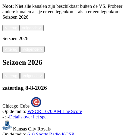
Noot:
Niet alle kanalen zijn beschikbaar buiten de VS. Probeer
andere kanalen als je er een tegenkomt.
als u er een tegenkomt.
Seizoen
2026
<
terug
volgende
>
Seizoen
2026
|
<
terug
volgende
>
Seizoen
2026
|
<
terug
volgende
>
zaterdag
8-8-2026
Chicago Cubs
Op de radio:
WSCR - 670 AM The Score
-
:
-
Details over het spel
Kansas City Royals
Op de radio:
610 Sports Radio KCSP