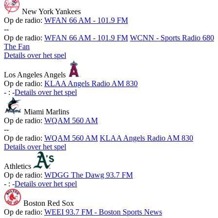
New York Yankees
Op de radio:
WFAN 66 AM - 101.9 FM
-
-
Op de radio:
WFAN 66 AM - 101.9 FM
WCNN - Sports Radio 680
The Fan
Details over het spel
Los Angeles Angels
Op de radio:
KLAA Angels Radio AM 830
-
:
-
Details over het spel
Miami Marlins
Op de radio:
WQAM 560 AM
-
-
Op de radio:
WQAM 560 AM
KLAA Angels Radio AM 830
Details over het spel
Athletics
Op de radio:
WDGG The Dawg 93.7 FM
-
:
-
Details over het spel
Boston Red Sox
Op de radio:
WEEI 93.7 FM - Boston Sports News