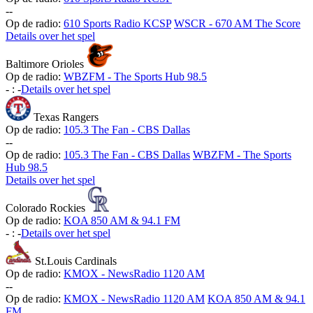
-
-
Op de radio:
610 Sports Radio KCSP
WSCR - 670 AM The Score
Details over het spel
Baltimore Orioles
Op de radio:
WBZFM - The Sports Hub 98.5
-
:
-
Details over het spel
Texas Rangers
Op de radio:
105.3 The Fan - CBS Dallas
-
-
Op de radio:
105.3 The Fan - CBS Dallas
WBZFM - The Sports
Hub 98.5
Details over het spel
Colorado Rockies
Op de radio:
KOA 850 AM & 94.1 FM
-
:
-
Details over het spel
St.Louis Cardinals
Op de radio:
KMOX - NewsRadio 1120 AM
-
-
Op de radio:
KMOX - NewsRadio 1120 AM
KOA 850 AM & 94.1
FM