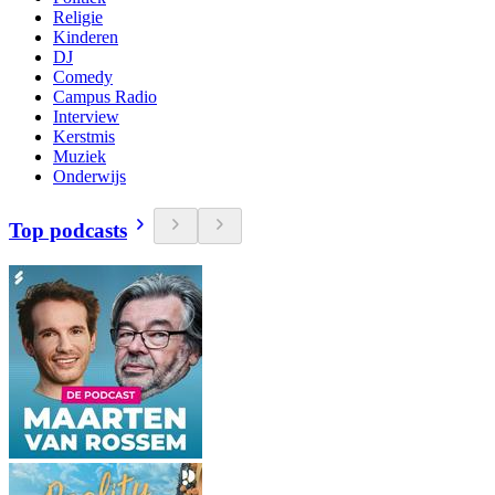
Religie
Kinderen
DJ
Comedy
Campus Radio
Interview
Kerstmis
Muziek
Onderwijs
Top podcasts