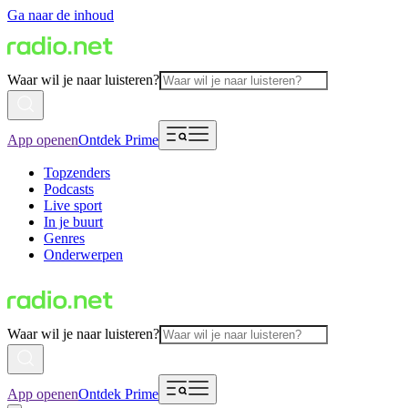
Ga naar de inhoud
Waar wil je naar luisteren?
App openen
Ontdek Prime
Topzenders
Podcasts
Live sport
In je buurt
Genres
Onderwerpen
Waar wil je naar luisteren?
App openen
Ontdek Prime