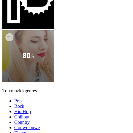
Top muziekgenres
Pop
Rock
Hip Hop
Chillout
Country
Gouwe ouwe
Electro