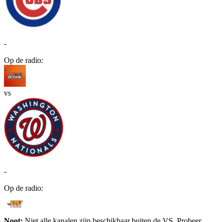
-
Op de radio:
vs
-
Op de radio:
Noot:
Niet alle kanalen zijn beschikbaar buiten de VS. Probeer