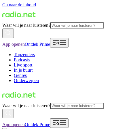
Ga naar de inhoud
Waar wil je naar luisteren?
App openen
Ontdek Prime
Topzenders
Podcasts
Live sport
In je buurt
Genres
Onderwerpen
Waar wil je naar luisteren?
App openen
Ontdek Prime