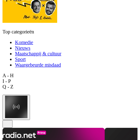
Top categorieën
Komedie
Nieuws
Maatschappij & cultuur
Sport
Waargebeurde misdaad
A - H
I - P
Q - Z