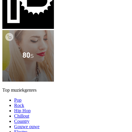
Top muziekgenres
Pop
Rock
Hip Hop
Chillout
Country
Gouwe ouwe
Electro