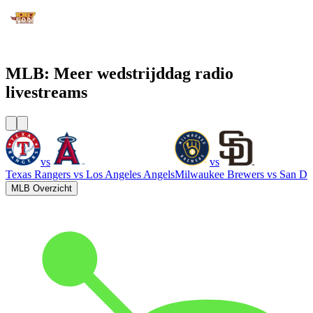
WJFK-FM - The Fan 106.7 FM
MLB: Meer wedstrijddag radio
livestreams
vs
vs
Texas Rangers
vs
Los Angeles Angels
Milwaukee Brewers
vs
San Di
MLB Overzicht