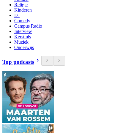
Religie
Kinderen
DJ
Comedy
Campus Radio
Interview
Kerstmis
Muziek
Onderwijs
Top podcasts