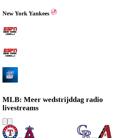
New York Yankees
ESPN New York 880 AM
ESPN New York 1050 AM
WFAN 66 AM - 101.9 FM
MLB: Meer wedstrijddag radio
livestreams