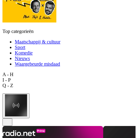
Top categorieën
Maatschappij & cultuur
Sport
Komedie
Nieuws
Waargebeurde misdaad
A - H
I - P
Q - Z