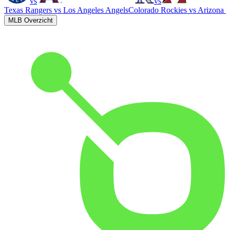
vs
vs
Texas Rangers
vs
Los Angeles Angels
Colorado Rockies
vs
Arizona 
MLB Overzicht