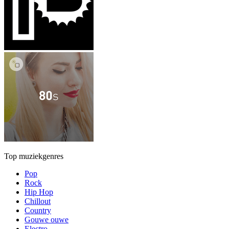
Top muziekgenres
Pop
Rock
Hip Hop
Chillout
Country
Gouwe ouwe
Electro