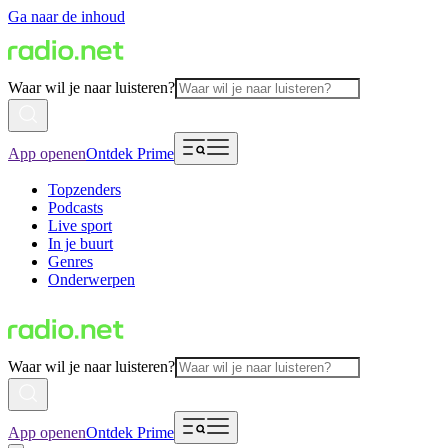
Ga naar de inhoud
Waar wil je naar luisteren?
App openen
Ontdek Prime
Topzenders
Podcasts
Live sport
In je buurt
Genres
Onderwerpen
Waar wil je naar luisteren?
App openen
Ontdek Prime