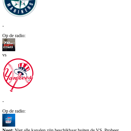
-
Op de radio:
vs
-
Op de radio:
Noot:
Niet alle kanalen zijn beschikbaar buiten de VS. Probeer