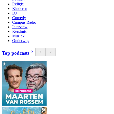
Religie
Kinderen
DJ
Comedy
Campus Radio
Interview
Kerstmis
Muziek
Onderwijs
Top podcasts