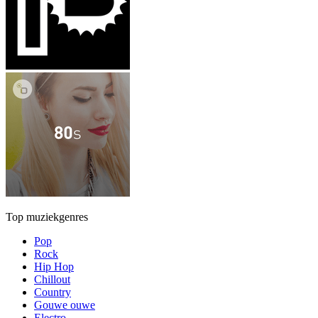
Top muziekgenres
Pop
Rock
Hip Hop
Chillout
Country
Gouwe ouwe
Electro