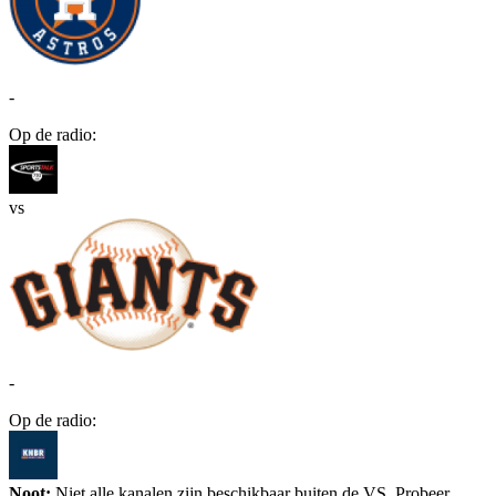
-
Op de radio:
vs
-
Op de radio:
Noot:
Niet alle kanalen zijn beschikbaar buiten de VS. Probeer