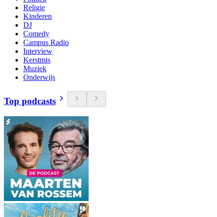
Religie
Kinderen
DJ
Comedy
Campus Radio
Interview
Kerstmis
Muziek
Onderwijs
Top podcasts