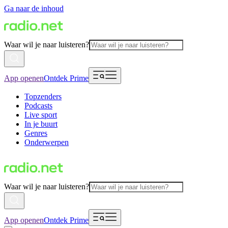
Ga naar de inhoud
Waar wil je naar luisteren?
App openen
Ontdek Prime
Topzenders
Podcasts
Live sport
In je buurt
Genres
Onderwerpen
Waar wil je naar luisteren?
App openen
Ontdek Prime