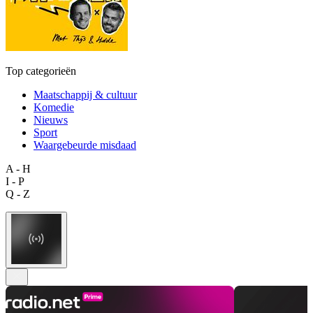
Top categorieën
Maatschappij & cultuur
Komedie
Nieuws
Sport
Waargebeurde misdaad
A - H
I - P
Q - Z