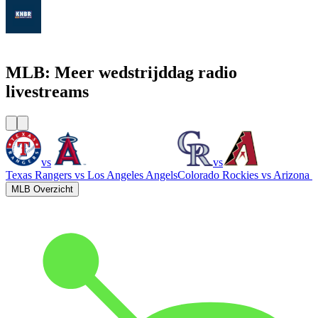
KNBR 104.5 / 680 AM
MLB: Meer wedstrijddag radio
livestreams
vs
vs
Texas Rangers
vs
Los Angeles Angels
Colorado Rockies
vs
Arizona 
MLB Overzicht