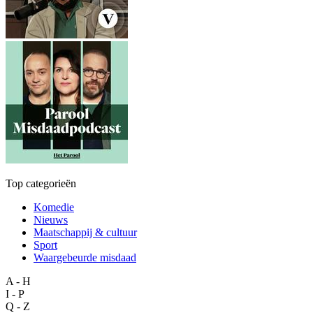
Top categorieën
Komedie
Nieuws
Maatschappij & cultuur
Sport
Waargebeurde misdaad
A - H
I - P
Q - Z