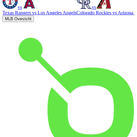
vs
vs
Texas Rangers
vs
Los Angeles Angels
Colorado Rockies
vs
Arizona 
MLB Overzicht