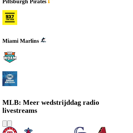
Pittsburgh Pirates
KDKA FM - 93.7 The Fan
Miami Marlins
WQAM 560 AM
WINZ - FOX Sports 940 AM
MLB: Meer wedstrijddag radio
livestreams