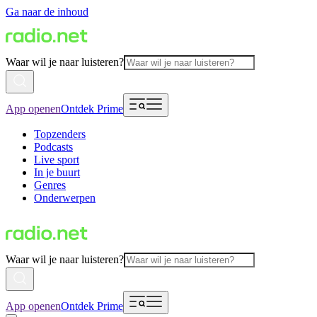
Ga naar de inhoud
Waar wil je naar luisteren?
App openen
Ontdek Prime
Topzenders
Podcasts
Live sport
In je buurt
Genres
Onderwerpen
Waar wil je naar luisteren?
App openen
Ontdek Prime