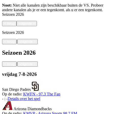
Noot:
Niet alle kanalen zijn beschikbaar buiten de VS. Probeer
andere kanalen als je er een tegenkomt.
als u er een tegenkomt.
Seizoen
2026
<
terug
volgende
>
Seizoen
2026
|
<
terug
volgende
>
Seizoen
2026
|
<
terug
volgende
>
vrijdag
7-8-2026
San Diego Padres
Op de radio:
KWFN - 97.3 The Fan
-
:
-
Details over het spel
Arizona Diamondbacks
Op de radio:
KMVP - Arizona Sports 98.7 FM