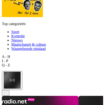
Top categorieën
Sport
Komedie
Nieuws
Maatschappij & cultuur
Waargebeurde misdaad
A - H
I - P
Q - Z