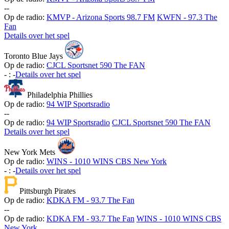
-
-
Op de radio:
KMVP - Arizona Sports 98.7 FM
KWFN - 97.3 The
Fan
Details over het spel
Toronto Blue Jays
Op de radio:
CJCL Sportsnet 590 The FAN
-
:
-
Details over het spel
Philadelphia Phillies
Op de radio:
94 WIP Sportsradio
-
-
Op de radio:
94 WIP Sportsradio
CJCL Sportsnet 590 The FAN
Details over het spel
New York Mets
Op de radio:
WINS - 1010 WINS CBS New York
-
:
-
Details over het spel
Pittsburgh Pirates
Op de radio:
KDKA FM - 93.7 The Fan
-
-
Op de radio:
KDKA FM - 93.7 The Fan
WINS - 1010 WINS CBS
New York