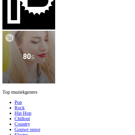
Top muziekgenres
Pop
Rock
Hip Hop
Chillout
Country
Gouwe ouwe
Electro