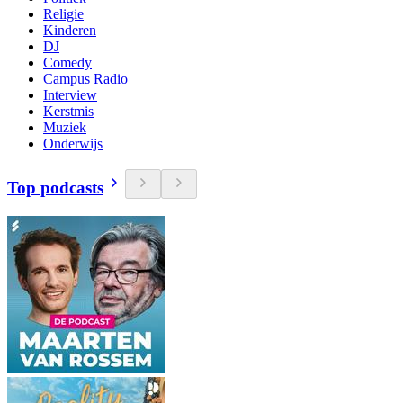
Religie
Kinderen
DJ
Comedy
Campus Radio
Interview
Kerstmis
Muziek
Onderwijs
Top podcasts