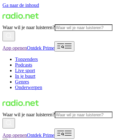
Ga naar de inhoud
Waar wil je naar luisteren?
App openen
Ontdek Prime
Topzenders
Podcasts
Live sport
In je buurt
Genres
Onderwerpen
Waar wil je naar luisteren?
App openen
Ontdek Prime