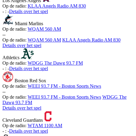
Los Angeles Angels
Op de radio:
KLAA Angels Radio AM 830
-
:
-
Details over het spel
Miami Marlins
Op de radio:
WQAM 560 AM
-
-
Op de radio:
WQAM 560 AM
KLAA Angels Radio AM 830
Details over het spel
Athletics
Op de radio:
WDGG The Dawg 93.7 FM
-
:
-
Details over het spel
Boston Red Sox
Op de radio:
WEEI 93.7 FM - Boston Sports News
-
-
Op de radio:
WEEI 93.7 FM - Boston Sports News
WDGG The
Dawg 93.7 FM
Details over het spel
Cleveland Guardians
Op de radio:
WTAM 1100 AM
-
:
-
Details over het spel