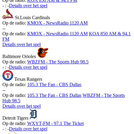
Op de radio:
KOA 850 AM & 94.1 FM
-
:
-
Details over het spel
St.Louis Cardinals
Op de radio:
KMOX - NewsRadio 1120 AM
-
-
Op de radio:
KMOX - NewsRadio 1120 AM
KOA 850 AM & 94.1
FM
Details over het spel
Baltimore Orioles
Op de radio:
WBZFM - The Sports Hub 98.5
-
:
-
Details over het spel
Texas Rangers
Op de radio:
105.3 The Fan - CBS Dallas
-
-
Op de radio:
105.3 The Fan - CBS Dallas
WBZFM - The Sports
Hub 98.5
Details over het spel
Detroit Tigers
Op de radio:
WXYT-FM - 97.1 The Ticket
-
:
-
Details over het spel