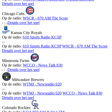
Details over het spel
Chicago Cubs
Op de radio:
WSCR - 670 AM The Score
-
:
-
Details over het spel
Kansas City Royals
Op de radio:
610 Sports Radio KCSP
-
-
Op de radio:
610 Sports Radio KCSP
WSCR - 670 AM The Score
Details over het spel
Minnesota Twins
Op de radio:
WCCO - News Talk 830
-
:
-
Details over het spel
Milwaukee Brewers
Op de radio:
WTMJ - Newsradio 620
-
-
Op de radio:
WTMJ - Newsradio 620
WCCO - News Talk 830
Details over het spel
Colorado Rockies