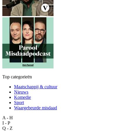
Top categorieën
Maatschappij & cultuur
Nieuws
Komedie
Sport
Waargebeurde misdaad
A - H
I - P
Q - Z