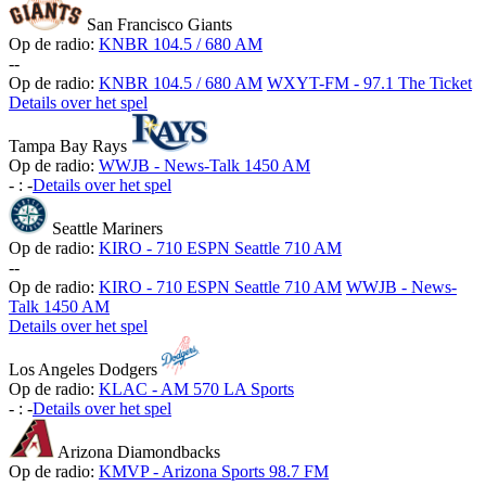
San Francisco Giants
Op de radio:
KNBR 104.5 / 680 AM
-
-
Op de radio:
KNBR 104.5 / 680 AM
WXYT-FM - 97.1 The Ticket
Details over het spel
Tampa Bay Rays
Op de radio:
WWJB - News-Talk 1450 AM
-
:
-
Details over het spel
Seattle Mariners
Op de radio:
KIRO - 710 ESPN Seattle 710 AM
-
-
Op de radio:
KIRO - 710 ESPN Seattle 710 AM
WWJB - News-
Talk 1450 AM
Details over het spel
Los Angeles Dodgers
Op de radio:
KLAC - AM 570 LA Sports
-
:
-
Details over het spel
Arizona Diamondbacks
Op de radio:
KMVP - Arizona Sports 98.7 FM