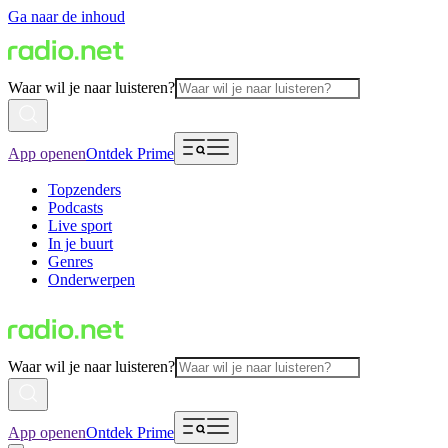
Ga naar de inhoud
Waar wil je naar luisteren?
App openen
Ontdek Prime
Topzenders
Podcasts
Live sport
In je buurt
Genres
Onderwerpen
Waar wil je naar luisteren?
App openen
Ontdek Prime