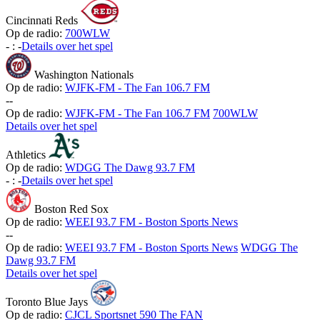
Cincinnati Reds
Op de radio:
700WLW
-
:
-
Details over het spel
Washington Nationals
Op de radio:
WJFK-FM - The Fan 106.7 FM
-
-
Op de radio:
WJFK-FM - The Fan 106.7 FM
700WLW
Details over het spel
Athletics
Op de radio:
WDGG The Dawg 93.7 FM
-
:
-
Details over het spel
Boston Red Sox
Op de radio:
WEEI 93.7 FM - Boston Sports News
-
-
Op de radio:
WEEI 93.7 FM - Boston Sports News
WDGG The
Dawg 93.7 FM
Details over het spel
Toronto Blue Jays
Op de radio:
CJCL Sportsnet 590 The FAN