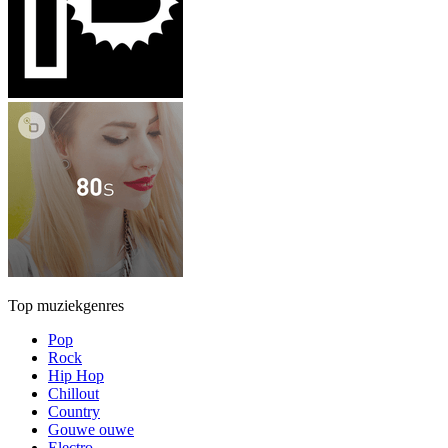
Top muziekgenres
Pop
Rock
Hip Hop
Chillout
Country
Gouwe ouwe
Electro