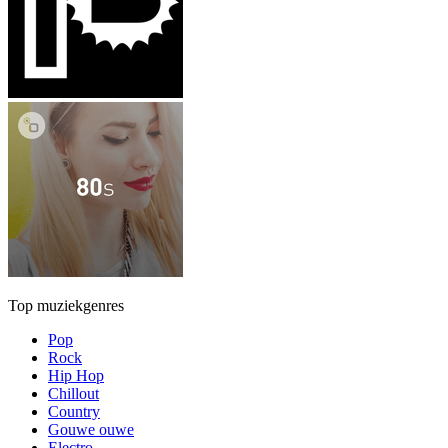
Top muziekgenres
Pop
Rock
Hip Hop
Chillout
Country
Gouwe ouwe
Electro