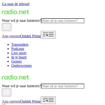
Ga naar de inhoud
Waar wil je naar luisteren?
App openen
Ontdek Prime
Topzenders
Podcasts
Live sport
In je buurt
Genres
Onderwerpen
Waar wil je naar luisteren?
App openen
Ontdek Prime