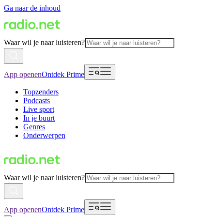
Ga naar de inhoud
Waar wil je naar luisteren?
App openen
Ontdek Prime
Topzenders
Podcasts
Live sport
In je buurt
Genres
Onderwerpen
Waar wil je naar luisteren?
App openen
Ontdek Prime