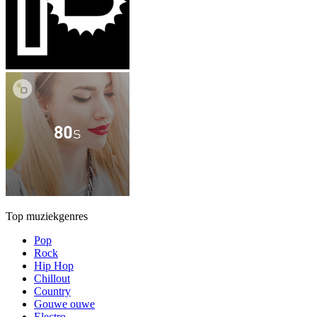
Top muziekgenres
Pop
Rock
Hip Hop
Chillout
Country
Gouwe ouwe
Electro