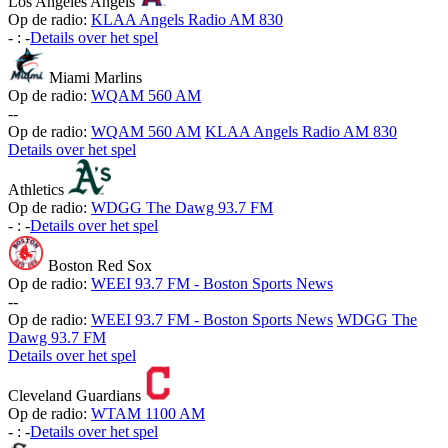
Los Angeles Angels
Op de radio:
KLAA Angels Radio AM 830
-
:
-
Details over het spel
Miami Marlins
Op de radio:
WQAM 560 AM
-
-
Op de radio:
WQAM 560 AM
KLAA Angels Radio AM 830
Details over het spel
Athletics
Op de radio:
WDGG The Dawg 93.7 FM
-
:
-
Details over het spel
Boston Red Sox
Op de radio:
WEEI 93.7 FM - Boston Sports News
-
-
Op de radio:
WEEI 93.7 FM - Boston Sports News
WDGG The
Dawg 93.7 FM
Details over het spel
Cleveland Guardians
Op de radio:
WTAM 1100 AM
-
:
-
Details over het spel