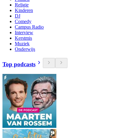
Religie
Kinderen
DJ
Comedy
Campus Radio
Interview
Kerstmis
Muziek
Onderwijs
Top podcasts