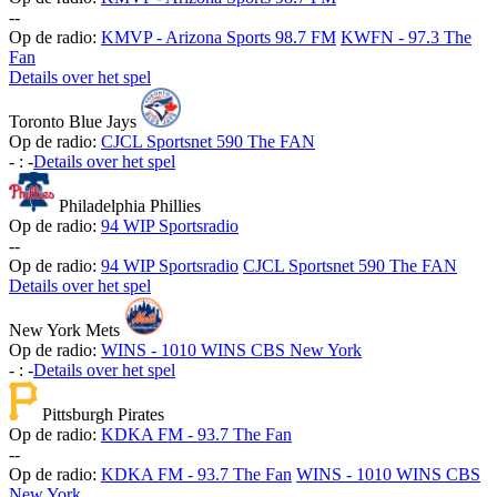
-
-
Op de radio:
KMVP - Arizona Sports 98.7 FM
KWFN - 97.3 The
Fan
Details over het spel
Toronto Blue Jays
Op de radio:
CJCL Sportsnet 590 The FAN
-
:
-
Details over het spel
Philadelphia Phillies
Op de radio:
94 WIP Sportsradio
-
-
Op de radio:
94 WIP Sportsradio
CJCL Sportsnet 590 The FAN
Details over het spel
New York Mets
Op de radio:
WINS - 1010 WINS CBS New York
-
:
-
Details over het spel
Pittsburgh Pirates
Op de radio:
KDKA FM - 93.7 The Fan
-
-
Op de radio:
KDKA FM - 93.7 The Fan
WINS - 1010 WINS CBS
New York