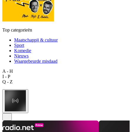
Top categorieën
Maatschappij & cultuur
Sport
Komedie
Nieuws
Waargebeurde misdaad
A - H
I - P
Q - Z