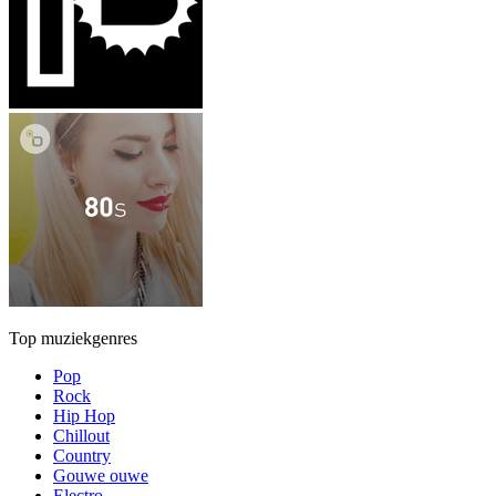
Top muziekgenres
Pop
Rock
Hip Hop
Chillout
Country
Gouwe ouwe
Electro