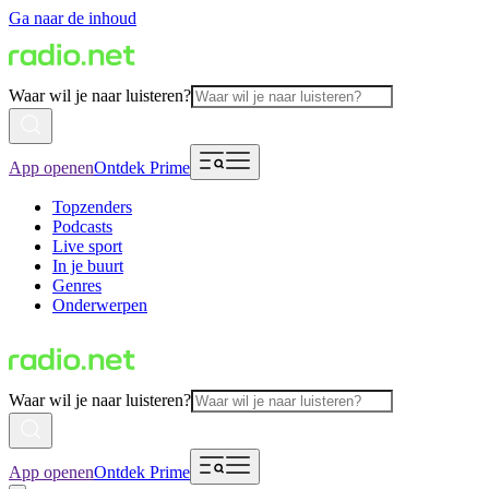
Ga naar de inhoud
Waar wil je naar luisteren?
App openen
Ontdek Prime
Topzenders
Podcasts
Live sport
In je buurt
Genres
Onderwerpen
Waar wil je naar luisteren?
App openen
Ontdek Prime