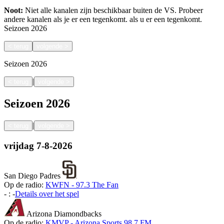
Noot:
Niet alle kanalen zijn beschikbaar buiten de VS. Probeer
andere kanalen als je er een tegenkomt.
als u er een tegenkomt.
Seizoen
2026
<
terug
volgende
>
Seizoen
2026
|
<
terug
volgende
>
Seizoen
2026
|
<
terug
volgende
>
vrijdag
7-8-2026
San Diego Padres
Op de radio:
KWFN - 97.3 The Fan
-
:
-
Details over het spel
Arizona Diamondbacks
Op de radio:
KMVP - Arizona Sports 98.7 FM