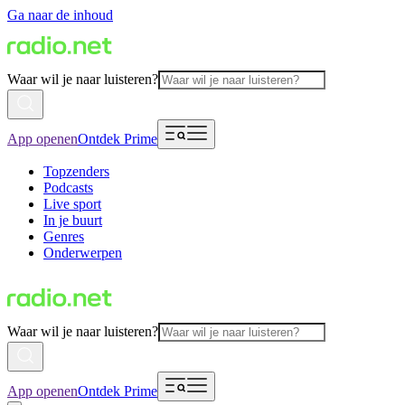
Ga naar de inhoud
Waar wil je naar luisteren?
App openen
Ontdek Prime
Topzenders
Podcasts
Live sport
In je buurt
Genres
Onderwerpen
Waar wil je naar luisteren?
App openen
Ontdek Prime