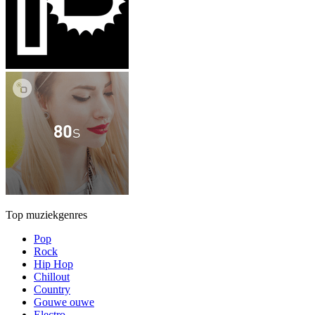
Top muziekgenres
Pop
Rock
Hip Hop
Chillout
Country
Gouwe ouwe
Electro