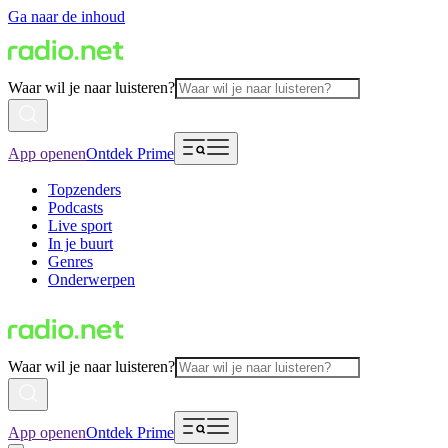
Ga naar de inhoud
Waar wil je naar luisteren?
App openen
Ontdek Prime
Topzenders
Podcasts
Live sport
In je buurt
Genres
Onderwerpen
Waar wil je naar luisteren?
App openen
Ontdek Prime