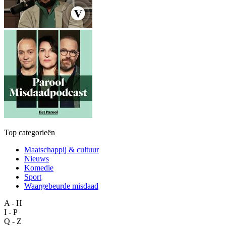
Top categorieën
Maatschappij & cultuur
Nieuws
Komedie
Sport
Waargebeurde misdaad
A - H
I - P
Q - Z