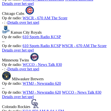
Details over het spel
Chicago Cubs
Op de radio:
WSCR - 670 AM The Score
-
:
-
Details over het spel
Kansas City Royals
Op de radio:
610 Sports Radio KCSP
-
-
Op de radio:
610 Sports Radio KCSP
WSCR - 670 AM The Score
Details over het spel
Minnesota Twins
Op de radio:
WCCO - News Talk 830
-
:
-
Details over het spel
Milwaukee Brewers
Op de radio:
WTMJ - Newsradio 620
-
-
Op de radio:
WTMJ - Newsradio 620
WCCO - News Talk 830
Details over het spel
Colorado Rockies