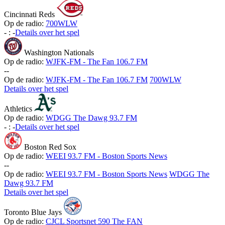
Cincinnati Reds
Op de radio:
700WLW
-
:
-
Details over het spel
Washington Nationals
Op de radio:
WJFK-FM - The Fan 106.7 FM
-
-
Op de radio:
WJFK-FM - The Fan 106.7 FM
700WLW
Details over het spel
Athletics
Op de radio:
WDGG The Dawg 93.7 FM
-
:
-
Details over het spel
Boston Red Sox
Op de radio:
WEEI 93.7 FM - Boston Sports News
-
-
Op de radio:
WEEI 93.7 FM - Boston Sports News
WDGG The
Dawg 93.7 FM
Details over het spel
Toronto Blue Jays
Op de radio:
CJCL Sportsnet 590 The FAN