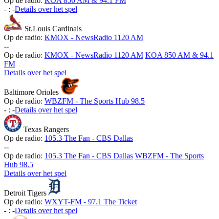
Op de radio:
KOA 850 AM & 94.1 FM
-
:
-
Details over het spel
St.Louis Cardinals
Op de radio:
KMOX - NewsRadio 1120 AM
-
-
Op de radio:
KMOX - NewsRadio 1120 AM
KOA 850 AM & 94.1
FM
Details over het spel
Baltimore Orioles
Op de radio:
WBZFM - The Sports Hub 98.5
-
:
-
Details over het spel
Texas Rangers
Op de radio:
105.3 The Fan - CBS Dallas
-
-
Op de radio:
105.3 The Fan - CBS Dallas
WBZFM - The Sports
Hub 98.5
Details over het spel
Detroit Tigers
Op de radio:
WXYT-FM - 97.1 The Ticket
-
:
-
Details over het spel