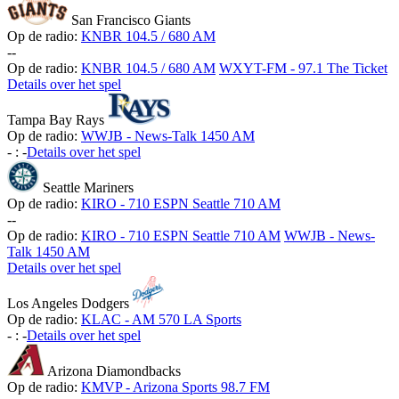
San Francisco Giants
Op de radio:
KNBR 104.5 / 680 AM
-
-
Op de radio:
KNBR 104.5 / 680 AM
WXYT-FM - 97.1 The Ticket
Details over het spel
Tampa Bay Rays
Op de radio:
WWJB - News-Talk 1450 AM
-
:
-
Details over het spel
Seattle Mariners
Op de radio:
KIRO - 710 ESPN Seattle 710 AM
-
-
Op de radio:
KIRO - 710 ESPN Seattle 710 AM
WWJB - News-
Talk 1450 AM
Details over het spel
Los Angeles Dodgers
Op de radio:
KLAC - AM 570 LA Sports
-
:
-
Details over het spel
Arizona Diamondbacks
Op de radio:
KMVP - Arizona Sports 98.7 FM