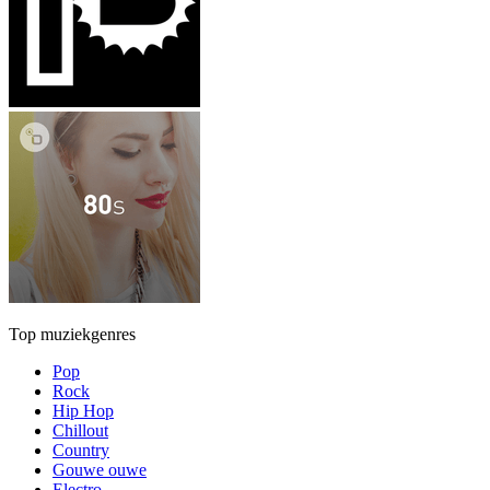
Top muziekgenres
Pop
Rock
Hip Hop
Chillout
Country
Gouwe ouwe
Electro