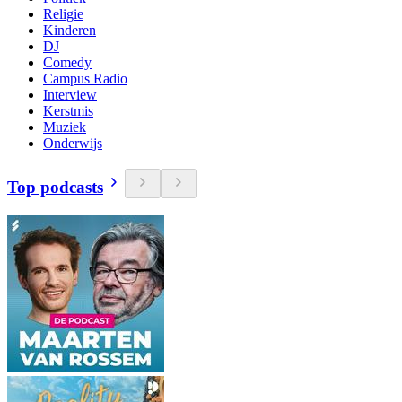
Religie
Kinderen
DJ
Comedy
Campus Radio
Interview
Kerstmis
Muziek
Onderwijs
Top podcasts