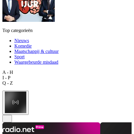
Top categorieën
Nieuws
Komedie
Maatschappij & cultuur
Sport
Waargebeurde misdaad
A - H
I - P
Q - Z