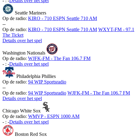
-
:
-
Details over het spel
Seattle Mariners
Op de radio:
KIRO - 710 ESPN Seattle 710 AM
-
-
Op de radio:
KIRO - 710 ESPN Seattle 710 AM
WXYT-FM - 97.1
The Ticket
Details over het spel
Washington Nationals
Op de radio:
WJFK-FM - The Fan 106.7 FM
-
:
-
Details over het spel
Philadelphia Phillies
Op de radio:
94 WIP Sportsradio
-
-
Op de radio:
94 WIP Sportsradio
WJFK-FM - The Fan 106.7 FM
Details over het spel
Chicago White Sox
Op de radio:
WMVP - ESPN 1000 AM
-
:
-
Details over het spel
Boston Red Sox