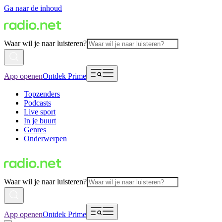
Ga naar de inhoud
Waar wil je naar luisteren?
App openen
Ontdek Prime
Topzenders
Podcasts
Live sport
In je buurt
Genres
Onderwerpen
Waar wil je naar luisteren?
App openen
Ontdek Prime