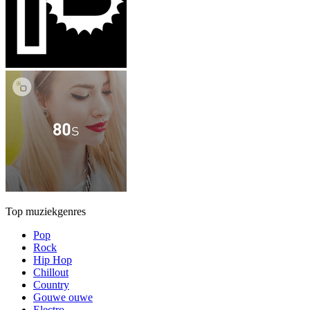
Top muziekgenres
Pop
Rock
Hip Hop
Chillout
Country
Gouwe ouwe
Electro