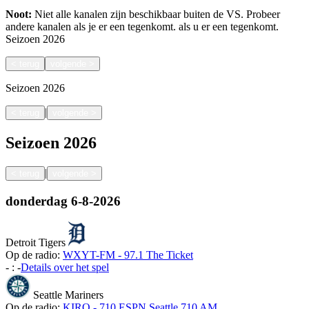
Noot:
Niet alle kanalen zijn beschikbaar buiten de VS. Probeer
andere kanalen als je er een tegenkomt.
als u er een tegenkomt.
Seizoen
2026
<
terug
volgende
>
Seizoen
2026
|
<
terug
volgende
>
Seizoen
2026
|
<
terug
volgende
>
donderdag
6-8-2026
Detroit Tigers
Op de radio:
WXYT-FM - 97.1 The Ticket
-
:
-
Details over het spel
Seattle Mariners
Op de radio:
KIRO - 710 ESPN Seattle 710 AM