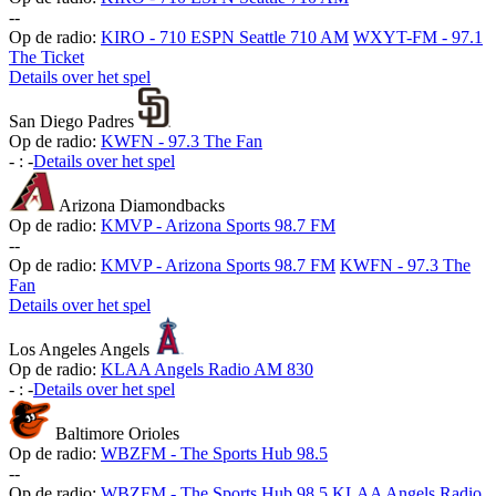
-
-
Op de radio:
KIRO - 710 ESPN Seattle 710 AM
WXYT-FM - 97.1
The Ticket
Details over het spel
San Diego Padres
Op de radio:
KWFN - 97.3 The Fan
-
:
-
Details over het spel
Arizona Diamondbacks
Op de radio:
KMVP - Arizona Sports 98.7 FM
-
-
Op de radio:
KMVP - Arizona Sports 98.7 FM
KWFN - 97.3 The
Fan
Details over het spel
Los Angeles Angels
Op de radio:
KLAA Angels Radio AM 830
-
:
-
Details over het spel
Baltimore Orioles
Op de radio:
WBZFM - The Sports Hub 98.5
-
-
Op de radio:
WBZFM - The Sports Hub 98.5
KLAA Angels Radio