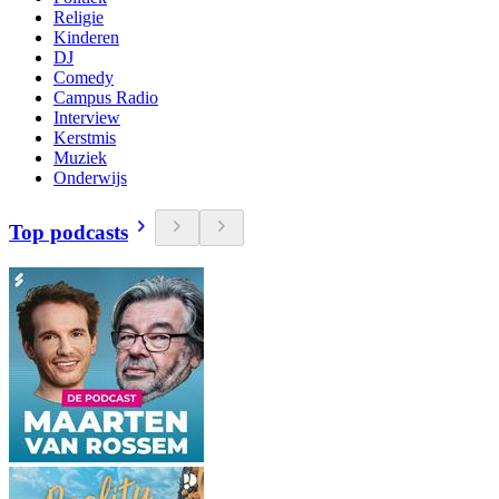
Religie
Kinderen
DJ
Comedy
Campus Radio
Interview
Kerstmis
Muziek
Onderwijs
Top podcasts