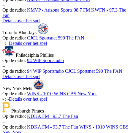
-
-
Op de radio:
KMVP - Arizona Sports 98.7 FM
KWFN - 97.3 The
Fan
Details over het spel
Toronto Blue Jays
Op de radio:
CJCL Sportsnet 590 The FAN
-
:
-
Details over het spel
Philadelphia Phillies
Op de radio:
94 WIP Sportsradio
-
-
Op de radio:
94 WIP Sportsradio
CJCL Sportsnet 590 The FAN
Details over het spel
New York Mets
Op de radio:
WINS - 1010 WINS CBS New York
-
:
-
Details over het spel
Pittsburgh Pirates
Op de radio:
KDKA FM - 93.7 The Fan
-
-
Op de radio:
KDKA FM - 93.7 The Fan
WINS - 1010 WINS CBS
New York