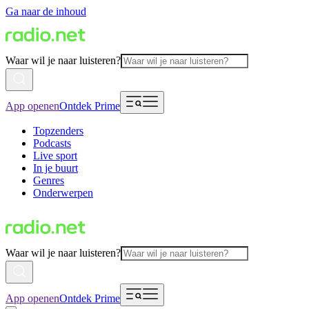
Ga naar de inhoud
Waar wil je naar luisteren?
App openen
Ontdek Prime
Topzenders
Podcasts
Live sport
In je buurt
Genres
Onderwerpen
Waar wil je naar luisteren?
App openen
Ontdek Prime