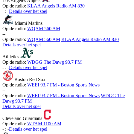
Los Angeles Angels
Op de radio:
KLAA Angels Radio AM 830
-
:
-
Details over het spel
Miami Marlins
Op de radio:
WQAM 560 AM
-
-
Op de radio:
WQAM 560 AM
KLAA Angels Radio AM 830
Details over het spel
Athletics
Op de radio:
WDGG The Dawg 93.7 FM
-
:
-
Details over het spel
Boston Red Sox
Op de radio:
WEEI 93.7 FM - Boston Sports News
-
-
Op de radio:
WEEI 93.7 FM - Boston Sports News
WDGG The
Dawg 93.7 FM
Details over het spel
Cleveland Guardians
Op de radio:
WTAM 1100 AM
-
:
-
Details over het spel