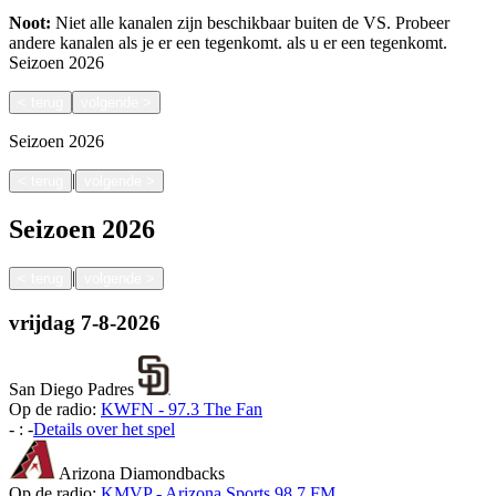
Noot:
Niet alle kanalen zijn beschikbaar buiten de VS. Probeer
andere kanalen als je er een tegenkomt.
als u er een tegenkomt.
Seizoen
2026
<
terug
volgende
>
Seizoen
2026
|
<
terug
volgende
>
Seizoen
2026
|
<
terug
volgende
>
vrijdag
7-8-2026
San Diego Padres
Op de radio:
KWFN - 97.3 The Fan
-
:
-
Details over het spel
Arizona Diamondbacks
Op de radio:
KMVP - Arizona Sports 98.7 FM