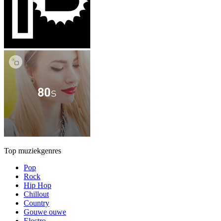
Top muziekgenres
Pop
Rock
Hip Hop
Chillout
Country
Gouwe ouwe
Electro