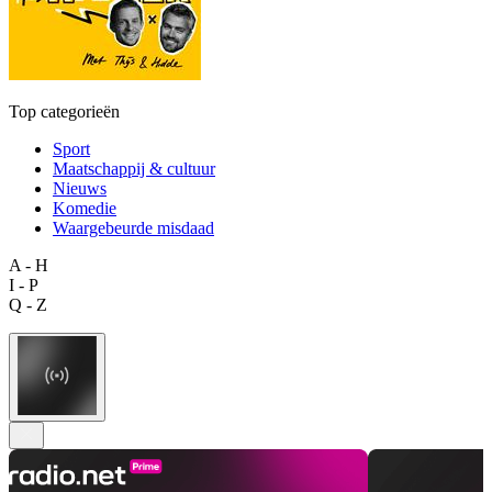
Top categorieën
Sport
Maatschappij & cultuur
Nieuws
Komedie
Waargebeurde misdaad
A - H
I - P
Q - Z